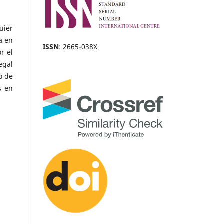
uier
a en
ISSN
: 2665-038X
r el
egal
o de
s en