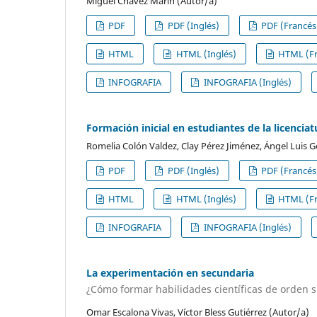
Miguel Chávez Marín (Autor/a)
PDF
PDF (Inglés)
PDF (Francés
HTML
HTML (Inglés)
HTML (Fr
INFOGRAFIA
INFOGRAFIA (Inglés)
Formación inicial en estudiantes de la licenci
Romelia Colón Valdez, Clay Pérez Jiménez, Ángel Luis
PDF
PDF (Inglés)
PDF (Francés
HTML
HTML (Inglés)
HTML (Fr
INFOGRAFIA
INFOGRAFIA (Inglés)
La experimentación en secundaria
¿Cómo formar habilidades científicas de orden 
Omar Escalona Vivas, Víctor Bless Gutiérrez (Autor/a)