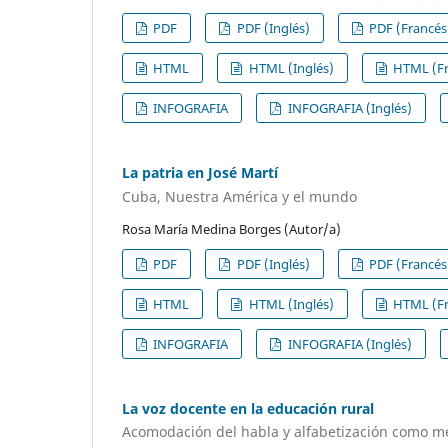
PDF
PDF (Inglés)
PDF (Francés
HTML
HTML (Inglés)
HTML (Fr
INFOGRAFIA
INFOGRAFIA (Inglés)
La patria en José Martí
Cuba, Nuestra América y el mundo
Rosa María Medina Borges (Autor/a)
PDF
PDF (Inglés)
PDF (Francés
HTML
HTML (Inglés)
HTML (Fr
INFOGRAFIA
INFOGRAFIA (Inglés)
La voz docente en la educación rural
Acomodación del habla y alfabetización como me