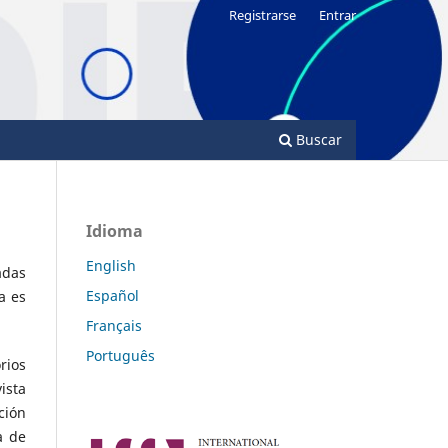
Registrarse
Entrar
Buscar
Idioma
English
adas
Español
a es
Français
Português
rios
ista
ción
a de