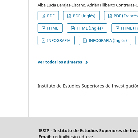
Alba Lucía Barajas-Lizcano, Adrián Filiberto Contreras
PDF
PDF (Inglés)
PDF (Francés
HTML
HTML (Inglés)
HTML (Fr
INFOGRAFIA
INFOGRAFIA (Inglés)
Ver todos los números
Instituto de Estudios Superiores de Investigació
IESIP - Instituto de Estudios Superiores de Inv
Email:
redip@iesip.edu.ve