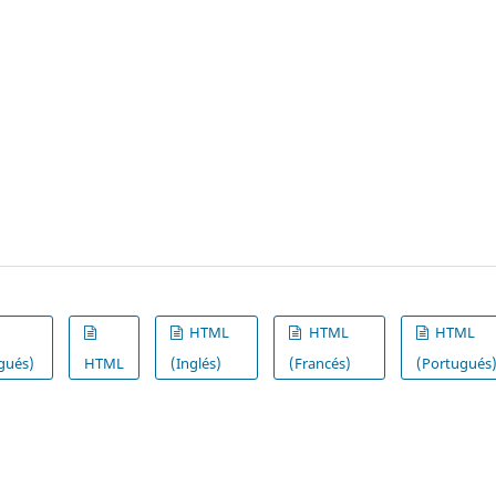
HTML
HTML
HTML
gués)
HTML
(Inglés)
(Francés)
(Portugués