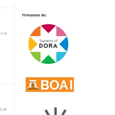
Firmantes de:
17-19
25-35