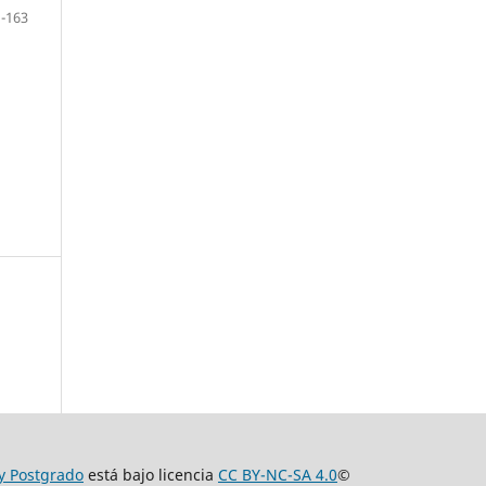
-163
 y Postgrado
está bajo licencia
CC BY-NC-SA 4.0
©