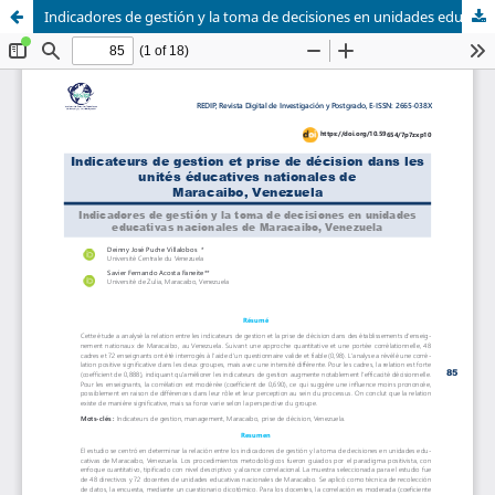
Indicadores de gestión y la toma de decisiones en unidades educativas nacionales de Maracaibo, Venezuela