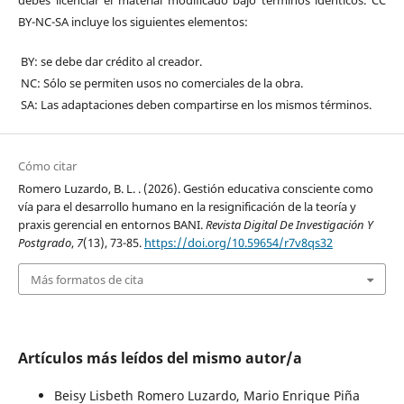
debes licenciar el material modificado bajo términos idénticos. CC
BY-NC-SA incluye los siguientes elementos:
BY: se debe dar crédito al creador.
NC: Sólo se permiten usos no comerciales de la obra.
SA: Las adaptaciones deben compartirse en los mismos términos.
Cómo citar
Romero Luzardo, B. L. . (2026). Gestión educativa consciente como
vía para el desarrollo humano en la resignificación de la teoría y
praxis gerencial en entornos BANI.
Revista Digital De Investigación Y
Postgrado
,
7
(13), 73-85.
https://doi.org/10.59654/r7v8qs32
Más formatos de cita
Artículos más leídos del mismo autor/a
Beisy Lisbeth Romero Luzardo, Mario Enrique Piña