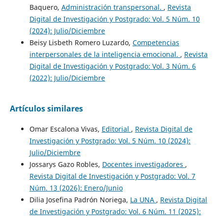
Baquero,
Administración transpersonal.
,
Revista
Digital de Investigación y Postgrado: Vol. 5 Núm. 10
(2024): Julio/Diciembre
Beisy Lisbeth Romero Luzardo,
Competencias
interpersonales de la inteligencia emocional.
,
Revista
Digital de Investigación y Postgrado: Vol. 3 Núm. 6
(2022): Julio/Diciembre
Artículos similares
Omar Escalona Vivas,
Editorial
,
Revista Digital de
Investigación y Postgrado: Vol. 5 Núm. 10 (2024):
Julio/Diciembre
Jossarys Gazo Robles,
Docentes investigadores
,
Revista Digital de Investigación y Postgrado: Vol. 7
Núm. 13 (2026): Enero/Junio
Dilia Josefina Padrón Noriega,
La UNA
,
Revista Digital
de Investigación y Postgrado: Vol. 6 Núm. 11 (2025):