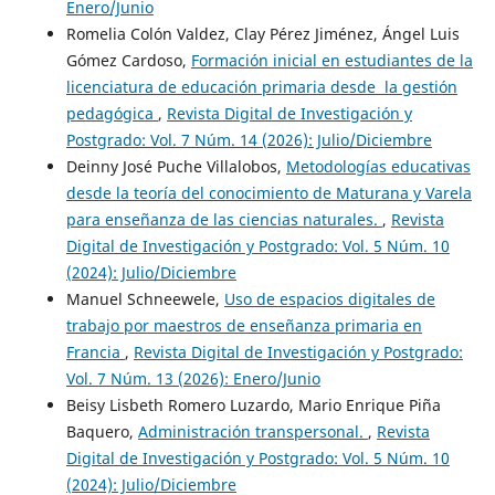
Enero/Junio
Romelia Colón Valdez, Clay Pérez Jiménez, Ángel Luis
Gómez Cardoso,
Formación inicial en estudiantes de la
licenciatura de educación primaria desde la gestión
pedagógica
,
Revista Digital de Investigación y
Postgrado: Vol. 7 Núm. 14 (2026): Julio/Diciembre
Deinny José Puche Villalobos,
Metodologías educativas
desde la teoría del conocimiento de Maturana y Varela
para enseñanza de las ciencias naturales.
,
Revista
Digital de Investigación y Postgrado: Vol. 5 Núm. 10
(2024): Julio/Diciembre
Manuel Schneewele,
Uso de espacios digitales de
trabajo por maestros de enseñanza primaria en
Francia
,
Revista Digital de Investigación y Postgrado:
Vol. 7 Núm. 13 (2026): Enero/Junio
Beisy Lisbeth Romero Luzardo, Mario Enrique Piña
Baquero,
Administración transpersonal.
,
Revista
Digital de Investigación y Postgrado: Vol. 5 Núm. 10
(2024): Julio/Diciembre