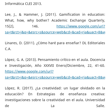
Informática CLEI 2013.
Lee, J., & Hammer, J. (2011). Gamification in education:
What, how, why bother? Academic Exchange Quarterly,
15(2), 146.
https://www.google.com/url?
sa=t&rct=j&q=&esrc=s&source=web&cd=&cad=rja&uact=8&ve
Linares, D. (2011). ¿Cómo haré para enseñar? DL Editoriales
C.A.
López, G. A. (2013). Pensamiento crítico en el aula. Docencia
e Investigación, Año XXXVII Enero/Diciembre, 22, 41-60.
https://www.google.com/url?
sa=t&rct=j&q=&esrc=s&source=web&cd=&cad=rja&uact=8&ve
López, R. (2017). ¿La creatividad: un lugar olvidado en la
educación? En Estrategias de enseñanza creativa:
investigaciones sobre la creatividad en el aula. Universidad
de La Salle.