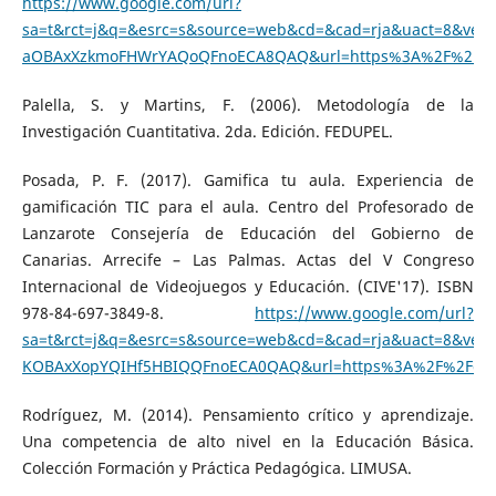
https://www.google.com/url?
sa=t&rct=j&q=&esrc=s&source=web&cd=&cad=rja&uact=8&ved
aOBAxXzkmoFHWrYAQoQFnoECA8QAQ&url=https%3A%2F%2Fwww.
Palella, S. y Martins, F. (2006). Metodología de la
Investigación Cuantitativa. 2da. Edición. FEDUPEL.
Posada, P. F. (2017). Gamifica tu aula. Experiencia de
gamificación TIC para el aula. Centro del Profesorado de
Lanzarote Consejería de Educación del Gobierno de
Canarias. Arrecife – Las Palmas. Actas del V Congreso
Internacional de Videojuegos y Educación. (CIVE'17). ISBN
978-84-697-3849-8.
https://www.google.com/url?
sa=t&rct=j&q=&esrc=s&source=web&cd=&cad=rja&uact=8&ved
KOBAxXopYQIHf5HBIQQFnoECA0QAQ&url=https%3A%2F%2Fdialn
Rodríguez, M. (2014). Pensamiento crítico y aprendizaje.
Una competencia de alto nivel en la Educación Básica.
Colección Formación y Práctica Pedagógica. LIMUSA.