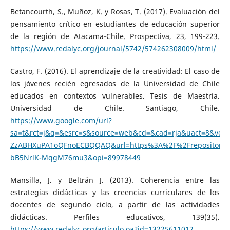
Betancourth, S., Muñoz, K. y Rosas, T. (2017). Evaluación del
pensamiento crítico en estudiantes de educación superior
de la región de Atacama-Chile. Prospectiva, 23, 199-223.
https://www.redalyc.org/journal/5742/574262308009/html/
Castro, F. (2016). El aprendizaje de la creatividad: El caso de
los jóvenes recién egresados de la Universidad de Chile
educados en contextos vulnerables. Tesis de Maestría.
Universidad de Chile. Santiago, Chile.
https://www.google.com/url?
sa=t&rct=j&q=&esrc=s&source=web&cd=&cad=rja&uact=8&ve
ZzABHXuPA1oQFnoECBQQAQ&url=https%3A%2F%2Frepositorio.
bB5NrlK-MqgM76mu3&opi=89978449
Mansilla, J. y Beltrán J. (2013). Coherencia entre las
estrategias didácticas y las creencias curriculares de los
docentes de segundo ciclo, a partir de las actividades
didácticas. Perfiles educativos, 139(35).
https://www.redalyc.org/articulo.oa?id=13225611012