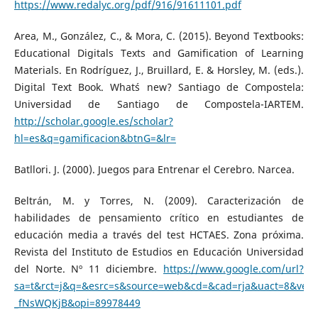
https://www.redalyc.org/pdf/916/91611101.pdf
Area, M., González, C., & Mora, C. (2015). Beyond Textbooks:
Educational Digitals Texts and Gamification of Learning
Materials. En Rodríguez, J., Bruillard, E. & Horsley, M. (eds.).
Digital Text Book. What´s new? Santiago de Compostela:
Universidad de Santiago de Compostela-IARTEM.
http://scholar.google.es/scholar?
hl=es&q=gamificacion&btnG=&lr=
Batllori. J. (2000). Juegos para Entrenar el Cerebro. Narcea.
Beltrán, M. y Torres, N. (2009). Caracterización de
habilidades de pensamiento crítico en estudiantes de
educación media a través del test HCTAES. Zona próxima.
Revista del Instituto de Estudios en Educación Universidad
del Norte. Nº 11 diciembre.
https://www.google.com/url?
sa=t&rct=j&q=&esrc=s&source=web&cd=&cad=rja&uact=8&v
_fNsWQKjB&opi=89978449