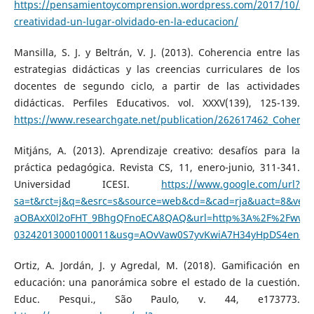
https://pensamientoycomprension.wordpress.com/2017/10/20/
creatividad-un-lugar-olvidado-en-la-educacion/
Mansilla, S. J. y Beltrán, V. J. (2013). Coherencia entre las
estrategias didácticas y las creencias curriculares de los
docentes de segundo ciclo, a partir de las actividades
didácticas. Perfiles Educativos. vol. XXXV(139), 125-139.
https://www.researchgate.net/publication/262617462_Coherenci
Mitjáns, A. (2013). Aprendizaje creativo: desafíos para la
práctica pedagógica. Revista CS, 11, enero-junio, 311-341.
Universidad ICESI.
https://www.google.com/url?
sa=t&rct=j&q=&esrc=s&source=web&cd=&cad=rja&uact=8&ved
aOBAxX0l2oFHT_9BhgQFnoECA8QAQ&url=http%3A%2F%2Fwww.sci
03242013000100011&usg=AOvVaw0S7yvKwiA7H34yHpDS4enO&
Ortiz, A. Jordán, J. y Agredal, M. (2018). Gamificación en
educación: una panorámica sobre el estado de la cuestión.
Educ. Pesqui., São Paulo, v. 44, e173773.