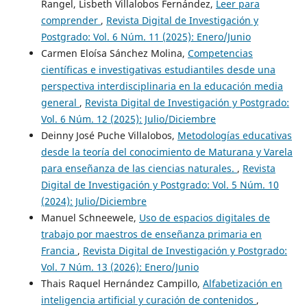
Rangel, Lisbeth Villalobos Fernández,
Leer para
comprender
,
Revista Digital de Investigación y
Postgrado: Vol. 6 Núm. 11 (2025): Enero/Junio
Carmen Eloísa Sánchez Molina,
Competencias
científicas e investigativas estudiantiles desde una
perspectiva interdisciplinaria en la educación media
general
,
Revista Digital de Investigación y Postgrado:
Vol. 6 Núm. 12 (2025): Julio/Diciembre
Deinny José Puche Villalobos,
Metodologías educativas
desde la teoría del conocimiento de Maturana y Varela
para enseñanza de las ciencias naturales.
,
Revista
Digital de Investigación y Postgrado: Vol. 5 Núm. 10
(2024): Julio/Diciembre
Manuel Schneewele,
Uso de espacios digitales de
trabajo por maestros de enseñanza primaria en
Francia
,
Revista Digital de Investigación y Postgrado:
Vol. 7 Núm. 13 (2026): Enero/Junio
Thais Raquel Hernández Campillo,
Alfabetización en
inteligencia artificial y curación de contenidos
,