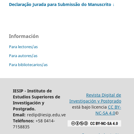
Declaração Jurada para Submissão do Manuscrito ↓
Información
Para lectores/as
Para autores/as
Para bibliotecarios/as
IESIP - Instituto de
Revista Digital de
Estudios Superiores de
Investigación y Postgrado
Investigación y
está bajo licencia
CC BY-
Postgrado.
NC-SA 4.0
©
Email:
redip@iesip.edu.ve
Teléfonos:
+58 0414-
7158835