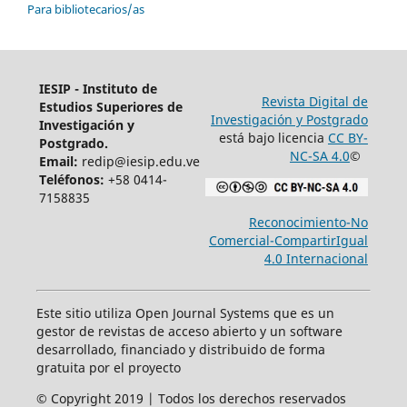
Para bibliotecarios/as
IESIP - Instituto de
Revista Digital de
Estudios Superiores de
Investigación y Postgrado
Investigación y
está bajo licencia
CC BY-
Postgrado.
NC-SA 4.0
©
Email:
redip@iesip.edu.ve
Teléfonos:
+58 0414-
7158835
Reconocimiento-No
Comercial-CompartirIgual
4.0 Internacional
Este sitio utiliza Open Journal Systems que es un
gestor de revistas de acceso abierto y un software
desarrollado, financiado y distribuido de forma
gratuita por el proyecto
© Copyright 2019 | Todos los derechos reservados