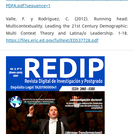
PDFA.pdf?sequence=1
Valle, F. y Rodríguez, C. (2012). Running head:
Multicontextuality. Leading the 21st Century Demographic:
Multi Context Theory and Latina/o Leadership. 1-18.
https://files.eric.ed.gov/fulltext/ED537728.pdf