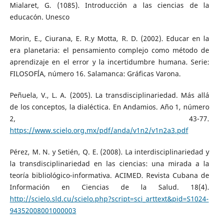
Mialaret, G. (1085). Introducción a las ciencias de la
educacón. Unesco
Morin, E., Ciurana, E. R.y Motta, R. D. (2002). Educar en la
era planetaria: el pensamiento complejo como método de
aprendizaje en el error y la incertidumbre humana. Serie:
FILOSOFÍA, número 16. Salamanca: Gráficas Varona.
Peñuela, V., L. A. (2005). La transdisciplinariedad. Más allá
de los conceptos, la dialéctica. En Andamios. Año 1, número
2, 43-77.
https://www.scielo.org.mx/pdf/anda/v1n2/v1n2a3.pdf
Pérez, M. N. y Setién, Q. E. (2008). La interdisciplinariedad y
la transdisciplinariedad en las ciencias: una mirada a la
teoría bibliológico-informativa. ACIMED. Revista Cubana de
Información en Ciencias de la Salud. 18(4).
http://scielo.sld.cu/scielo.php?script=sci_arttext&pid=S1024-
94352008001000003