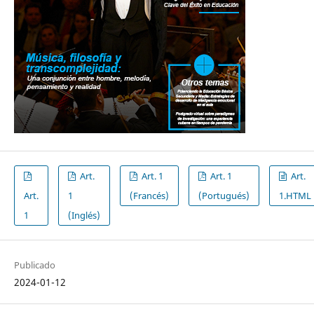
Art.
Art. 1
Art. 1
Art.
Art.
1
(Francés)
(Portugués)
1.HTML
1
(Inglés)
Publicado
2024-01-12