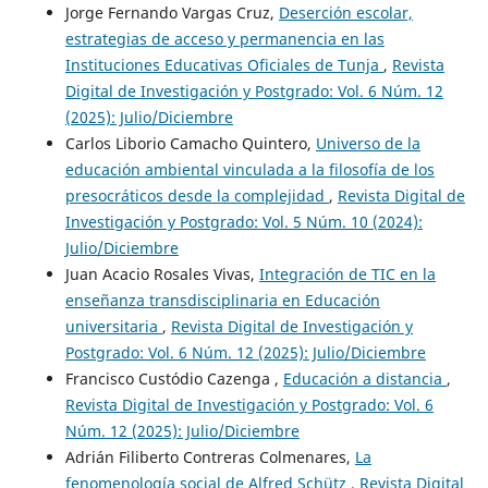
Jorge Fernando Vargas Cruz,
Deserción escolar,
estrategias de acceso y permanencia en las
Instituciones Educativas Oficiales de Tunja
,
Revista
Digital de Investigación y Postgrado: Vol. 6 Núm. 12
(2025): Julio/Diciembre
Carlos Liborio Camacho Quintero,
Universo de la
educación ambiental vinculada a la filosofía de los
presocráticos desde la complejidad
,
Revista Digital de
Investigación y Postgrado: Vol. 5 Núm. 10 (2024):
Julio/Diciembre
Juan Acacio Rosales Vivas,
Integración de TIC en la
enseñanza transdisciplinaria en Educación
universitaria
,
Revista Digital de Investigación y
Postgrado: Vol. 6 Núm. 12 (2025): Julio/Diciembre
Francisco Custódio Cazenga ,
Educación a distancia
,
Revista Digital de Investigación y Postgrado: Vol. 6
Núm. 12 (2025): Julio/Diciembre
Adrián Filiberto Contreras Colmenares,
La
fenomenología social de Alfred Schütz
,
Revista Digital