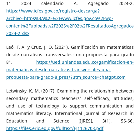
11 2024 calendario A. Agregado 2024-2.
https://www.icfes.gov.co/registro-descarga?
archivo=https%3A%2F%2Fwww.icfes.gov.co%2Fwp-
content%2Fuploads%2F2025%2F02%2FResultadosAgregados-
2024-2.xlsx
Leó, F. A. y Cruz, J. O. (2021). Gamificación en matemáticas
desde narrativas transversales: una propuesta para grado
8°.
https://ued.uniandes.edu.co/gamificacion-en-
matematicas-desde-narrativas-transversales-una-
propuesta-para-grado-8_pres/?utm_source=chatgpt.com
Letwinsky, K. M. (2017). Examining the relationship between
secondary mathematics teachers’ self-efficacy, attitudes,
and use of technology to support communication and
mathematics literacy. International Journal of Research in
Education and Science (IJRES), 3(1), 56-66.
https://files.eric.ed.gov/fulltext/EJ1126703.pdf