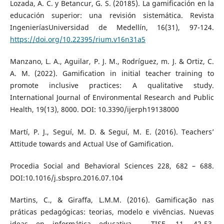
Lozada, A. C. y Betancur, G. S. (20185). La gamificación en la
educación superior: una revisión sistemática. Revista
IngenieríasUniversidad de Medellín, 16(31), 97-124.
https://doi.org/10.22395/rium.v16n31a5
Manzano, L. A., Aguilar, P. J. M., Rodríguez, m. J. & Ortiz, C.
A. M. (2022). Gamification in initial teacher training to
promote inclusive practices: A qualitative study.
International Journal of Environmental Research and Public
Health, 19(13), 8000. DOI: 10.3390/ijerph19138000
Martí, P. J., Seguí, M. D. & Seguí, M. E. (2016). Teachers’
Attitude towards and Actual Use of Gamification.
Procedia Social and Behavioral Sciences 228, 682 – 688.
DOI:10.1016/j.sbspro.2016.07.104
Martins, C., & Giraffa, L.M.M. (2016). Gamificação nas
práticas pedagógicas: teorias, modelo e vivências. Nuevas
ideas en informática educativa – TISE, 11, 42-53.