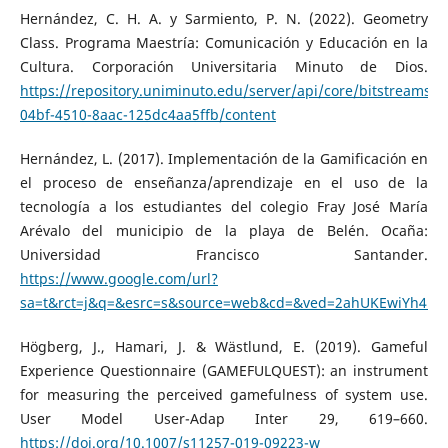
Hernández, C. H. A. y Sarmiento, P. N. (2022). Geometry
Class. Programa Maestría: Comunicación y Educación en la
Cultura. Corporación Universitaria Minuto de Dios.
https://repository.uniminuto.edu/server/api/core/bitstreams/
04bf-4510-8aac-125dc4aa5ffb/content
Hernández, L. (2017). Implementación de la Gamificación en
el proceso de enseñanza/aprendizaje en el uso de la
tecnología a los estudiantes del colegio Fray José María
Arévalo del municipio de la playa de Belén. Ocaña:
Universidad Francisco Santander.
https://www.google.com/url?
sa=t&rct=j&q=&esrc=s&source=web&cd=&ved=2ahUKEwiYh4iG
Högberg, J., Hamari, J. & Wästlund, E. (2019). Gameful
Experience Questionnaire (GAMEFULQUEST): an instrument
for measuring the perceived gamefulness of system use.
User Model User-Adap Inter 29, 619–660.
https://doi.org/10.1007/s11257-019-09223-w