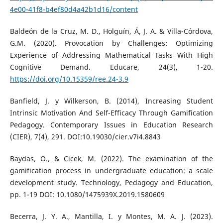
4e00-41f8-b4ef80d4a42b1d16/content
Baldeón de la Cruz, M. D., Holguín, Á, J. A. & Villa-Córdova,
G.M. (2020). Provocation by Challenges: Optimizing
Experience of Addressing Mathematical Tasks With High
Cognitive Demand. Educare, 24(3), 1-20.
https://doi.org/10.15359/ree.24-3.9
Banfield, J. y Wilkerson, B. (2014), Increasing Student
Intrinsic Motivation And Self-Efficacy Through Gamification
Pedagogy. Contemporary Issues in Education Research
(CIER), 7(4), 291. DOI:10.19030/cier.v7i4.8843
Baydas, O., & Cicek, M. (2022). The examination of the
gamification process in undergraduate education: a scale
development study. Technology, Pedagogy and Education,
pp. 1-19 DOI: 10.1080/1475939X.2019.1580609
Becerra, J. Y. A., Mantilla, I. y Montes, M. A. J. (2023).