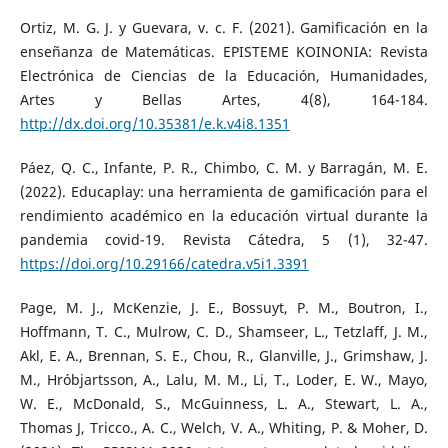
Ortiz, M. G. J. y Guevara, v. c. F. (2021). Gamificación en la
enseñanza de Matemáticas. EPISTEME KOINONIA: Revista
Electrónica de Ciencias de la Educación, Humanidades,
Artes y Bellas Artes, 4(8), 164-184.
http://dx.doi.org/10.35381/e.k.v4i8.1351
Páez, Q. C., Infante, P. R., Chimbo, C. M. y Barragán, M. E.
(2022). Educaplay: una herramienta de gamificación para el
rendimiento académico en la educación virtual durante la
pandemia covid-19. Revista Cátedra, 5 (1), 32-47.
https://doi.org/10.29166/catedra.v5i1.3391
Page, M. J., McKenzie, J. E., Bossuyt, P. M., Boutron, I.,
Hoffmann, T. C., Mulrow, C. D., Shamseer, L., Tetzlaff, J. M.,
Akl, E. A., Brennan, S. E., Chou, R., Glanville, J., Grimshaw, J.
M., Hróbjartsson, A., Lalu, M. M., Li, T., Loder, E. W., Mayo,
W. E., McDonald, S., McGuinness, L. A., Stewart, L. A.,
Thomas J, Tricco., A. C., Welch, V. A., Whiting, P. & Moher, D.