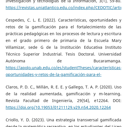
Investigación y tecnologías de la Información, 3(1), 59-80.
https://revistas.uniatlantico.edu.co/index.php/CEDOTIC/articl
Cespedes, C. L. E. (2022). Características, oportunidades y
retos de la gamificación para el fortalecimiento de las
prácticas pedagógicas en los procesos de lectura y escritura
en el grado primero de primaria de la Escuela Mary
Villamizar, sede G de la Institución Educativa Instituto
Técnico Superior Industrial. Tesis Doctoral. Universidad
Autónoma de Bucaramanga.
https://apolo.unab.edu.co/es/studentTheses/características-
oportunidades-y-retos-de-la-gamificación-para-el-
Claros, P. D. C., Millán, R. E. E. y Gallego, T. A. P. (2020). Uso
de la realidad aumentada, gamificación y m-learning.
Revista Facultad de Ingeniería, 29(54), e12264. DOI:
https://doi.org/10.19053/01211129.v29.n54.2020.12264
Criollo, Y. D. (2023). Una estrategia transversal gamificada
desde la matemática recreativa, en los estudiantes del Liceo