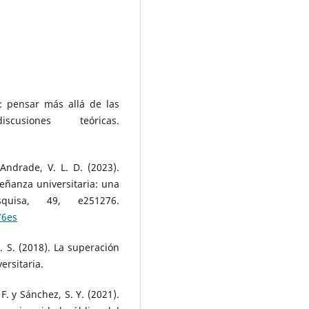
a: pensar más allá de las
scusiones teóricas.
 Andrade, V. L. D. (2023).
eñanza universitaria: una
squisa, 49, e251276.
76es
Z. S. (2018). La superación
ersitaria.
 F. y Sánchez, S. Y. (2021).