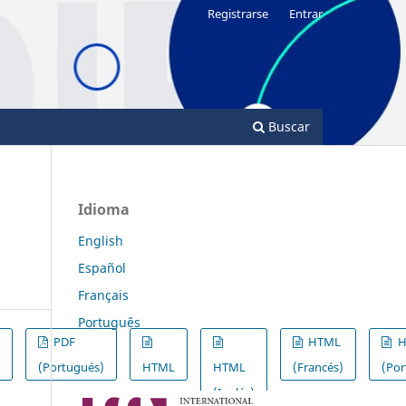
Registrarse
Entrar
Buscar
Idioma
English
Español
Français
Português
PDF
HTML
H
)
(Portugués)
HTML
HTML
(Francés)
(Por
(Inglés)