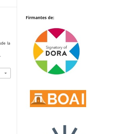
Firmantes de:
sde la
.