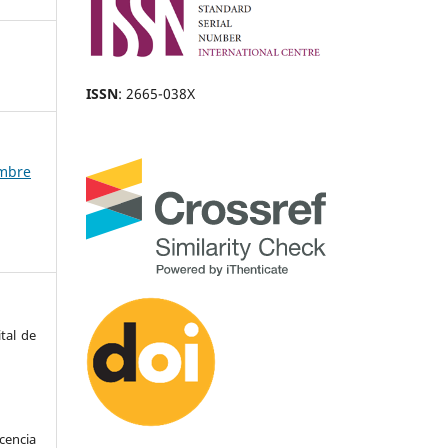
ISSN
: 2665-038X
embre
tal de
encia