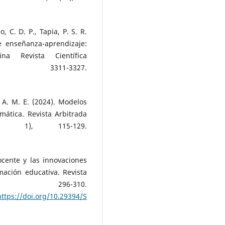
o, C. D. P., Tapia, P. S. R.
e enseñanza-aprendizaje:
ina Revista Científica
, 3311-3327.
, A. M. E. (2024). Modelos
mática. Revista Arbitrada
upl. 1), 115-129.
docente y las innovaciones
ación educativa. Revista
, 296-310.
tps://doi.org/10.29394/Scientific.issn.2542-