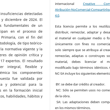
internacional
Creative Com
Atribución-NoComercial-CompartirIg
s insuficiencias detectadas
4.0
.
 y diciembre de 2024. El
os fundamentales de un
Esta licencia permite a los reutiliz
cipan en el proceso de
distribuir, remezclar, adaptar y desa
 Primaria, con el fin del
el material en cualquier medio o f
odología, de tipo teórico-
únicamente con fines no comercia
la normativa vigente y la
solo siempre que se atribuya al cread
leres de opinión crítica y
remezclas, adaptas o construyes so
 17 expertos. El resultado
material, debes licenciar el ma
r integral, flexible y
modificado bajo términos idénticos. 
stémica los componentes
NC-SA incluye los siguientes elemento
puesta fue validada por
ia y potencial para la
BY: se debe dar crédito al creador.
s en la formación inicial
NC: Sólo se permiten usos no comer
os, habilidades, hábitos y
de la obra.
SA: Las adaptaciones deben compa
en los mismos términos.