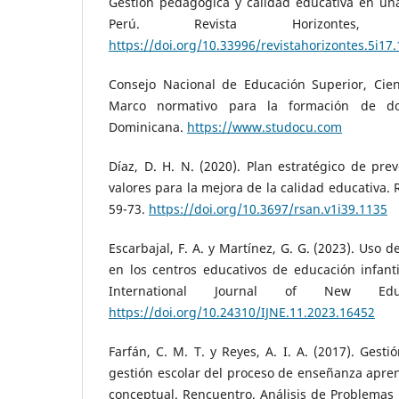
Gestión pedagógica y calidad educativa en una
Perú. Revista Horizontes, 
https://doi.org/10.33996/revistahorizontes.5i17
Consejo Nacional de Educación Superior, Cienc
Marco normativo para la formación de do
Dominicana.
https://www.studocu.com
Díaz, D. H. N. (2020). Plan estratégico de pre
valores para la mejora de la calidad educativa. 
59-73.
https://doi.org/10.3697/rsan.v1i39.1135
Escarbajal, F. A. y Martínez, G. G. (2023). Uso 
en los centros educativos de educación infanti
International Journal of New Educ
https://doi.org/10.24310/IJNE.11.2023.16452
Farfán, C. M. T. y Reyes, A. I. A. (2017). Gesti
gestión escolar del proceso de enseñanza apre
conceptual. Rencuentro. Análisis de Problemas U