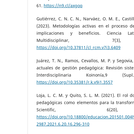
61.
https://n9.cl/axgoq
Gutiérrez, C. N. C. N., Narváez, O. M. E., Castill
(2023). Metodologías activas en el proceso d
implicaciones y beneficios. Ciencia Lat
Multidisciplinar, 7(3)
https://doi.org/10.37811/cl_rcm.v7i3.6409
Juárez, T. N., Ramos, Cevallos, M. P. y Segovia
actuales de gestión pedagógica: Revisión siste
Interdisciplinaria Koinonía,9 (S
https://doi.org/10.35381/r.k.v9i1.3557
Loja, L. C. M. y Quito, S. L. M. (2021). El rol 
pedagógicas como elementos para la transform
Scientific, 6(20)
https://doi.org/10.18800/educacion.201501.004ht
2987.2021.6.20.16.296-310