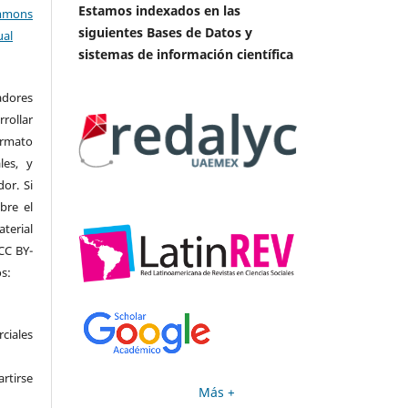
Estamos indexados en las
mons
siguientes Bases de Datos y
ual
sistemas de información científica
adores
rrollar
ormato
les, y
or. Si
bre el
terial
CC BY-
s:
ciales
rtirse
Más +