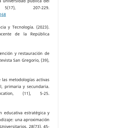
 universidad pública del
5(17), 207-229.
.168
ia y Tecnología. (2023).
cente de la República
vención y restauración de
Revista San Gregorio, (39),
de las metodologías activas
l, primaria y secundaria.
ation, (11), 5-25.
ón educativa estratégica y
ndizaje: una aproximación
niversitarios, 28(73), 45-