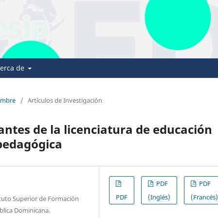
erca de
iembre
/
Artículos de Investigación
antes de la licenciatura de educación
 pedagógica
PDF
PDF
PDF
(Inglés)
(Francés
ituto Superior de Formación
blica Dominicana.