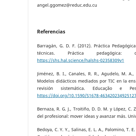
angel.ggomez@reduc.edu.cu
Referencias
Barragán, G. D. F. (2012). Práctica Pedagógic
técnicas. Práctica pedagógica: di
https://shs.hal.science/halshs-02358309v1
Jiménez, B. I., Canales, R. R., Agudelo, M. A.,
Modelos didácticos mediados por TIC en la ens
revisión sistemática. Educação e Pe
https://doi.org/10.1590/S1678-46342023492512
Bernaza, R. G. J., Troitiño, D. D. M. y López, C. 
del profesional: mover ideas y avanzar más. Univ
Bedoya, C. Y. Y., Salinas, E. L. A., Palomino, T. E.