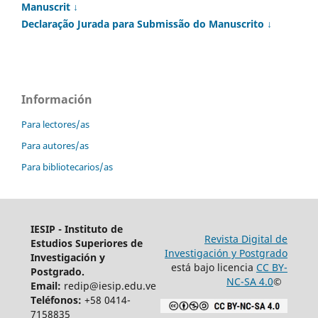
Manuscrit ↓
Declaração Jurada para Submissão do Manuscrito ↓
Información
Para lectores/as
Para autores/as
Para bibliotecarios/as
IESIP - Instituto de
Revista Digital de
Estudios Superiores de
Investigación y Postgrado
Investigación y
está bajo licencia
CC BY-
Postgrado.
NC-SA 4.0
©
Email:
redip@iesip.edu.ve
Teléfonos:
+58 0414-
7158835