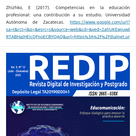
Zhizhko, E (2017). Competencias en la educación
profesional: una contribución a su estudio. Universidad
Autónoma de Zacatecas.
https://www.google.com/url?
sa=t&rct=j&q=&esrc=s&source=web&cd=&ved=2ahUKEwjuw6XZ
RTABHaIHEjcQFnoECBYQAQ&url=https%3A%2F%2Fdialnet.uniri