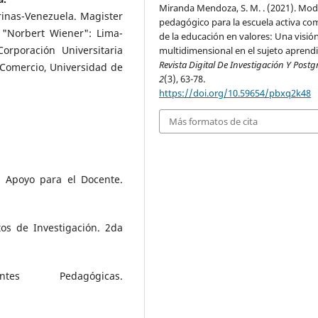
Miranda Mendoza, S. M. . (2021). Mod
rinas-Venezuela. Magister
pedagógico para la escuela activa co
 "Norbert Wiener": Lima-
de la educación en valores: Una visió
Corporación Universitaria
multidimensional en el sujeto aprendi
Revista Digital De Investigación Y Post
 Comercio, Universidad de
2
(3), 63-78.
https://doi.org/10.59654/pbxq2k48
Más formatos de cita
n Apoyo para el Docente.
tos de Investigación. 2da
es Pedagógicas.