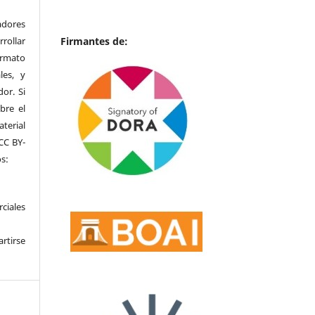
adores
rrollar
Firmantes de:
ormato
les, y
or. Si
bre el
terial
CC BY-
s:
ciales
rtirse