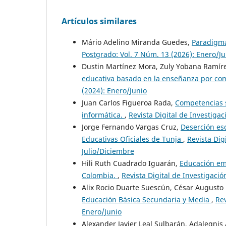
Artículos similares
Mário Adelino Miranda Guedes,
Paradigma
Postgrado: Vol. 7 Núm. 13 (2026): Enero/Ju
Dustin Martínez Mora, Zuly Yobana Ramír
educativa basado en la enseñanza por c
(2024): Enero/Junio
Juan Carlos Figueroa Rada,
Competencias s
informática.
,
Revista Digital de Investigac
Jorge Fernando Vargas Cruz,
Deserción esc
Educativas Oficiales de Tunja
,
Revista Dig
Julio/Diciembre
Hili Ruth Cuadrado Iguarán,
Educación em
Colombia.
,
Revista Digital de Investigació
Alix Rocio Duarte Suescún, César Augusto
Educación Básica Secundaria y Media
,
Rev
Enero/Junio
Alexander Javier Leal Sulbarán, Adalegnis 