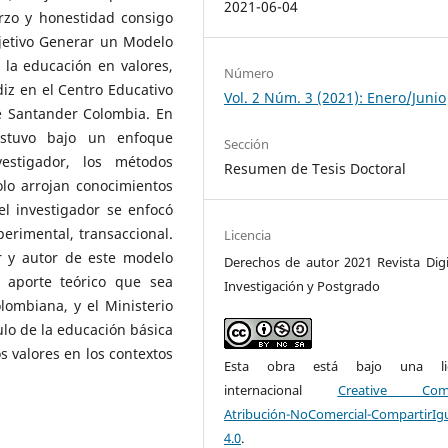
2021-06-04
erzo y honestidad consigo
bjetivo Generar un Modelo
 la educación en valores,
Número
iz en el Centro Educativo
Vol. 2 Núm. 3 (2021): Enero/Junio
e Santander Colombia. En
estuvo bajo un enfoque
Sección
vestigador, los métodos
Resumen de Tesis Doctoral
olo arrojan conocimientos
el investigador se enfocó
erimental, transaccional.
Licencia
r y autor de este modelo
Derechos de autor 2021 Revista Digi
 aporte teórico que sea
Investigación y Postgrado
ombiana, y el Ministerio
ulo de la educación básica
 valores en los contextos
Esta obra está bajo una lic
internacional
Creative Com
Atribución-NoComercial-CompartirIg
4.0
.