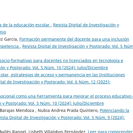
 de la educación escolar
,
Revista Digital de Investigación y
nio
ez García,
Formación permanente del docente para una inclusión
ompetencia
,
Revista Digital de Investigación y Postgrado: Vol. 5 Núm
ocio-formativas para docentes no licenciados en tecnología e
ión y Postgrado: Vol. 5 Núm. 10 (2024): Julio/Diciembre
olar, estrategias de acceso y permanencia en las Instituciones
ital de Investigación y Postgrado: Vol. 6 Núm. 12 (2025):
ocional como una herramienta para mejorar el proceso educativo
n y Postgrado: Vol. 5 Núm. 10 (2024): Julio/Diciembre
 Barajas Mendoza , Nubia Andrea Prada Quintero,
Potenciando la
ista Digital de Investigación y Postgrado: Vol. 5 Núm. 9 (2024):
Avilés Rangel, Lisbeth Villalobos Fernández,
Leer para comprende