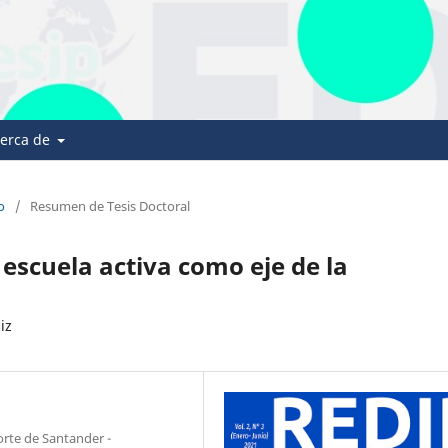
erca de
o
/
Resumen de Tesis Doctoral
escuela activa como eje de la
iz
orte de Santander -