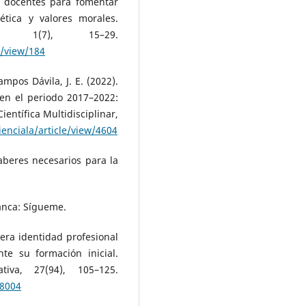
s docentes para fomentar
ética y valores morales.
os, 1(7), 15–29.
e/view/184
ampos Dávila, J. E. (2022).
 en el periodo 2017–2022:
ientífica Multidisciplinar,
ienciala/article/view/4604
aberes necesarios para la
anca: Sígueme.
mera identidad profesional
te su formación inicial.
tiva, 27(94), 105–125.
28004