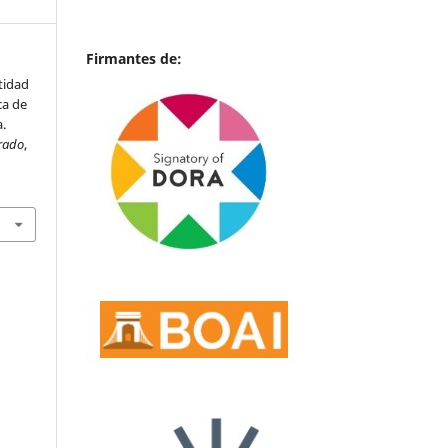
Firmantes de:
ntidad
ca de
a.
grado
,