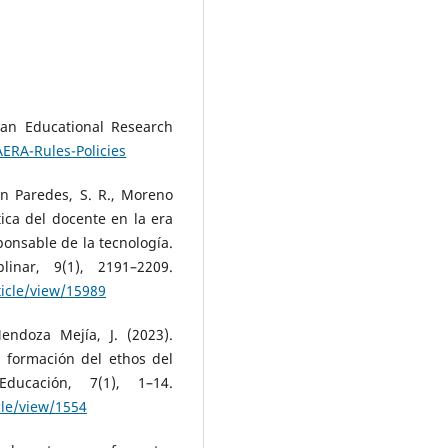
can Educational Research
ERA-Rules-Policies
ón Paredes, S. R., Moreno
tica del docente en la era
ponsable de la tecnología.
plinar, 9(1), 2191–2209.
ticle/view/15989
Mendoza Mejía, J. (2023).
a formación del ethos del
ducación, 7(1), 1–14.
cle/view/1554