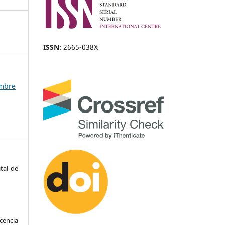
ISSN
: 2665-038X
embre
tal de
encia