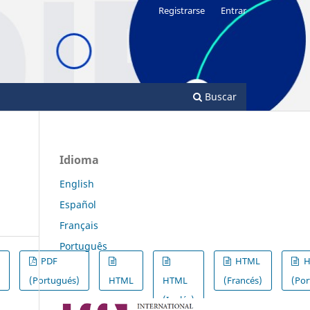
Registrarse
Entrar
Buscar
Idioma
English
Español
Français
Português
PDF
HTML
H
)
(Portugués)
HTML
HTML
(Francés)
(Por
(Inglés)