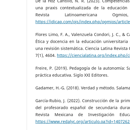
De la Hoz Cantillo, N. R. (2023). Competencia
una praxis contextualizada de la educación 
Revista Latinoamericana Ogmi
https://idicap.com/ojs/index.php/ogmios/articl
Flores Limo, F. A., Valenzuela Condori, J. C., & C
Ética y docencia en la educación universitaria
una revisión sistemática. Ciencia Latina Revista C
7(1), 4604.
https://ciencialatina.org/index.php/c
Freire, P. (2019). Pedagogía de la autonomía: S
práctica educativa. Siglo XXI Editores.
Gadamer, H.-G. (2018). Verdad y método. Salam
García-Rubio, J. (2022). Construcción de la pri
del profesorado español de secundaria duran
Revista Mexicana de Investigación Educa
https://www.redalyc.org/articulo.oa?id=140726