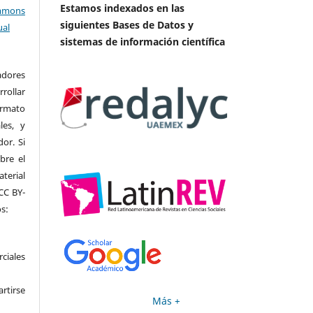
Estamos indexados en las
mons
siguientes Bases de Datos y
ual
sistemas de información científica
adores
rrollar
ormato
les, y
or. Si
bre el
terial
CC BY-
s:
ciales
rtirse
Más +