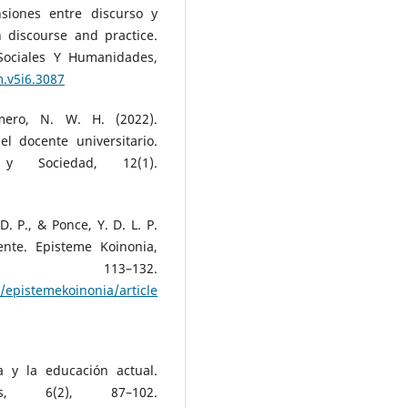
nsiones entre discurso y
n discourse and practice.
Sociales Y Humanidades,
m.v5i6.3087
mero, N. W. H. (2022).
el docente universitario.
y Sociedad, 12(1).
D. P., & Ponce, Y. D. L. P.
ente. Episteme Koinonia,
3–132.
/epistemekoinonia/article/view/2531
a y la educación actual.
s, 6(2), 87–102.