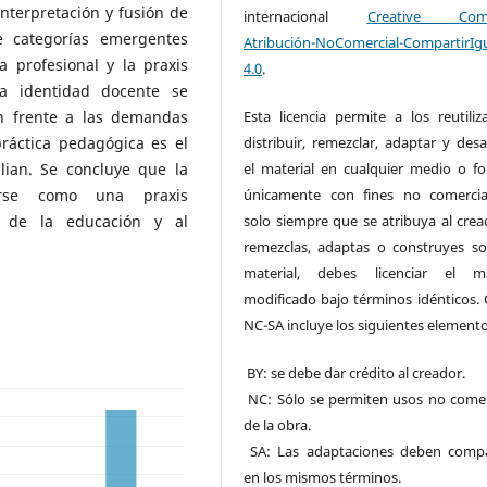
nterpretación y fusión de
internacional
Creative Com
de categorías emergentes
Atribución-NoComercial-CompartirIg
a profesional y la praxis
4.0
.
a identidad docente se
n frente a las demandas
Esta licencia permite a los reutiliz
práctica pedagógica es el
distribuir, remezclar, adaptar y desa
ian. Se concluye que la
el material en cualquier medio o f
erse como una praxis
únicamente con fines no comercia
n de la educación y al
solo siempre que se atribuya al cread
remezclas, adaptas o construyes so
material, debes licenciar el ma
modificado bajo términos idénticos. 
NC-SA incluye los siguientes elemento
BY: se debe dar crédito al creador.
NC: Sólo se permiten usos no comer
de la obra.
SA: Las adaptaciones deben compa
en los mismos términos.