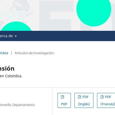
erca de
iembre
/
Artículos de Investigación
nsión
 en Colombia.
PDF
PDF
PDF
(Inglés)
(Francés
 Tenerife, Departamento