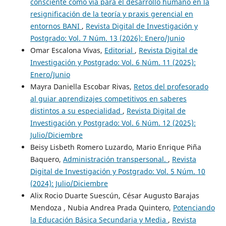
consciente como vía para el desarrollo humano en la
resignificación de la teoría y praxis gerencial en
entornos BANI
,
Revista Digital de Investigación y
Postgrado: Vol. 7 Núm. 13 (2026): Enero/Junio
Omar Escalona Vivas,
Editorial
,
Revista Digital de
Investigación y Postgrado: Vol. 6 Núm. 11 (2025):
Enero/Junio
Mayra Daniella Escobar Rivas,
Retos del profesorado
al guiar aprendizajes competitivos en saberes
distintos a su especialidad
,
Revista Digital de
Investigación y Postgrado: Vol. 6 Núm. 12 (2025):
Julio/Diciembre
Beisy Lisbeth Romero Luzardo, Mario Enrique Piña
Baquero,
Administración transpersonal.
,
Revista
Digital de Investigación y Postgrado: Vol. 5 Núm. 10
(2024): Julio/Diciembre
Alix Rocio Duarte Suescún, César Augusto Barajas
Mendoza , Nubia Andrea Prada Quintero,
Potenciando
la Educación Básica Secundaria y Media
,
Revista