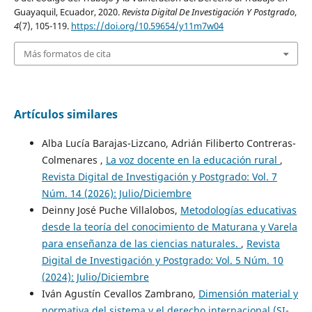
Guayaquil, Ecuador, 2020.
Revista Digital De Investigación Y Postgrado
,
4
(7), 105-119.
https://doi.org/10.59654/y11m7w04
Más formatos de cita
Artículos similares
Alba Lucía Barajas-Lizcano, Adrián Filiberto Contreras-
Colmenares ,
La voz docente en la educación rural
,
Revista Digital de Investigación y Postgrado: Vol. 7
Núm. 14 (2026): Julio/Diciembre
Deinny José Puche Villalobos,
Metodologías educativas
desde la teoría del conocimiento de Maturana y Varela
para enseñanza de las ciencias naturales.
,
Revista
Digital de Investigación y Postgrado: Vol. 5 Núm. 10
(2024): Julio/Diciembre
Iván Agustín Cevallos Zambrano,
Dimensión material y
normativa del sistema y el derecho internacional (SI-