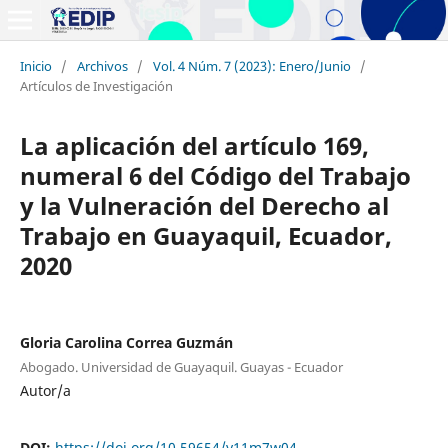
Inicio
/
Archivos
/
Vol. 4 Núm. 7 (2023): Enero/Junio
/
Artículos de Investigación
La aplicación del artículo 169,
numeral 6 del Código del Trabajo
y la Vulneración del Derecho al
Trabajo en Guayaquil, Ecuador,
2020
Gloria Carolina Correa Guzmán
Abogado. Universidad de Guayaquil. Guayas - Ecuador
Autor/a
DOI:
https://doi.org/10.59654/y11m7w04