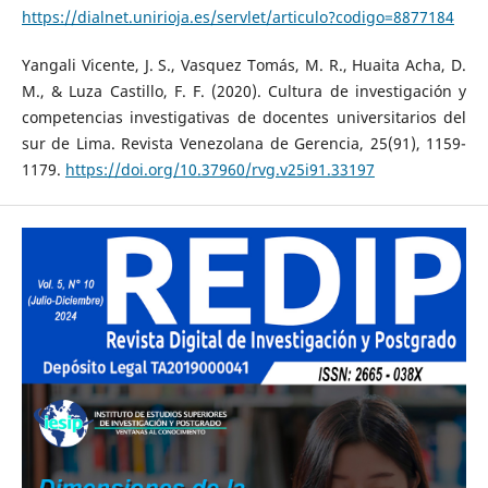
https://dialnet.unirioja.es/servlet/articulo?codigo=8877184
Yangali Vicente, J. S., Vasquez Tomás, M. R., Huaita Acha, D.
M., & Luza Castillo, F. F. (2020). Cultura de investigación y
competencias investigativas de docentes universitarios del
sur de Lima. Revista Venezolana de Gerencia, 25(91), 1159-
1179.
https://doi.org/10.37960/rvg.v25i91.33197