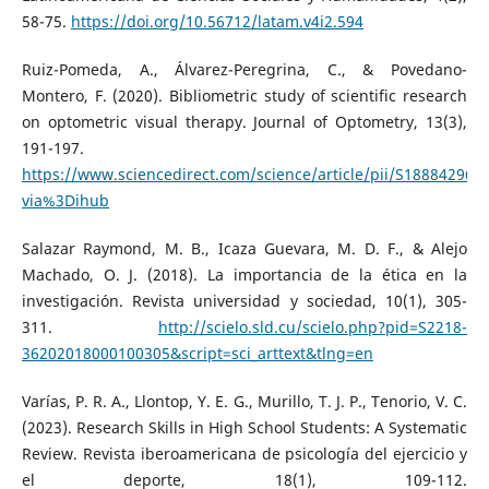
58-75.
https://doi.org/10.56712/latam.v4i2.594
Ruiz-Pomeda, A., Álvarez-Peregrina, C., & Povedano-
Montero, F. (2020). Bibliometric study of scientific research
on optometric visual therapy. Journal of Optometry, 13(3),
191-197.
https://www.sciencedirect.com/science/article/pii/S188842962
via%3Dihub
Salazar Raymond, M. B., Icaza Guevara, M. D. F., & Alejo
Machado, O. J. (2018). La importancia de la ética en la
investigación. Revista universidad y sociedad, 10(1), 305-
311.
http://scielo.sld.cu/scielo.php?pid=S2218-
36202018000100305&script=sci_arttext&tlng=en
Varías, P. R. A., Llontop, Y. E. G., Murillo, T. J. P., Tenorio, V. C.
(2023). Research Skills in High School Students: A Systematic
Review. Revista iberoamericana de psicología del ejercicio y
el deporte, 18(1), 109-112.