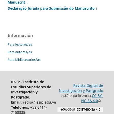
Manuscrit ↓
Declaração Jurada para Submissão do Manuscrito ↓
Información
Para lectores/as
Para autores/as
Para bibliotecarios/as
IESIP - Instituto de
Revista Digital de
Estudios Superiores de
Investigación y Postgrado
Investigación y
está bajo licencia
CC BY-
Postgrado.
NC-SA 4.0
©
Email:
redip@iesip.edu.ve
Teléfonos:
+58 0414-
7158835