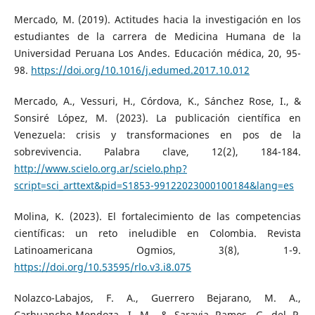
Mercado, M. (2019). Actitudes hacia la investigación en los
estudiantes de la carrera de Medicina Humana de la
Universidad Peruana Los Andes. Educación médica, 20, 95-
98.
https://doi.org/10.1016/j.edumed.2017.10.012
Mercado, A., Vessuri, H., Córdova, K., Sánchez Rose, I., &
Sonsiré López, M. (2023). La publicación científica en
Venezuela: crisis y transformaciones en pos de la
sobrevivencia. Palabra clave, 12(2), 184-184.
http://www.scielo.org.ar/scielo.php?
script=sci_arttext&pid=S1853-99122023000100184&lang=es
Molina, K. (2023). El fortalecimiento de las competencias
científicas: un reto ineludible en Colombia. Revista
Latinoamericana Ogmios, 3(8), 1-9.
https://doi.org/10.53595/rlo.v3.i8.075
Nolazco-Labajos, F. A., Guerrero Bejarano, M. A.,
Carhuancho-Mendoza, I. M., & Saravia Ramos, G. del P.