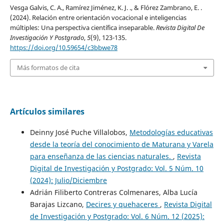
Vesga Galvis, C. A., Ramírez Jiménez, K. J. ., & Flórez Zambrano, E. .
(2024). Relación entre orientación vocacional e inteligencias
múltiples: Una perspectiva científica inseparable.
Revista Digital De
Investigación Y Postgrado
,
5
(9), 123-135.
https://doi.org/10.59654/c3bbwe78
Más formatos de cita
Artículos similares
Deinny José Puche Villalobos,
Metodologías educativas
desde la teoría del conocimiento de Maturana y Varela
para enseñanza de las ciencias naturales.
,
Revista
Digital de Investigación y Postgrado: Vol. 5 Núm. 10
(2024): Julio/Diciembre
Adrián Filiberto Contreras Colmenares, Alba Lucía
Barajas Lizcano,
Decires y quehaceres
,
Revista Digital
de Investigación y Postgrado: Vol. 6 Núm. 12 (2025):