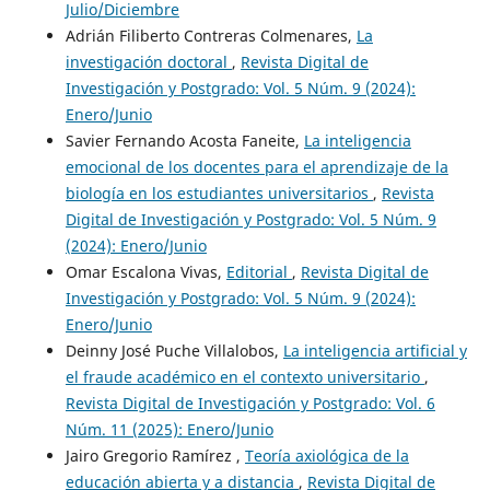
Julio/Diciembre
Adrián Filiberto Contreras Colmenares,
La
investigación doctoral
,
Revista Digital de
Investigación y Postgrado: Vol. 5 Núm. 9 (2024):
Enero/Junio
Savier Fernando Acosta Faneite,
La inteligencia
emocional de los docentes para el aprendizaje de la
biología en los estudiantes universitarios
,
Revista
Digital de Investigación y Postgrado: Vol. 5 Núm. 9
(2024): Enero/Junio
Omar Escalona Vivas,
Editorial
,
Revista Digital de
Investigación y Postgrado: Vol. 5 Núm. 9 (2024):
Enero/Junio
Deinny José Puche Villalobos,
La inteligencia artificial y
el fraude académico en el contexto universitario
,
Revista Digital de Investigación y Postgrado: Vol. 6
Núm. 11 (2025): Enero/Junio
Jairo Gregorio Ramírez ,
Teoría axiológica de la
educación abierta y a distancia
,
Revista Digital de