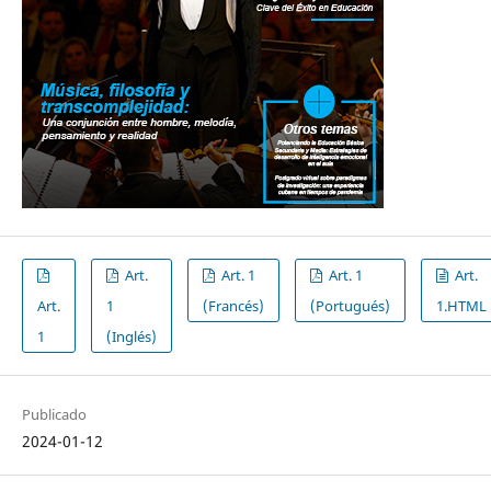
Art.
Art. 1
Art. 1
Art.
Art.
1
(Francés)
(Portugués)
1.HTML
1
(Inglés)
Publicado
2024-01-12