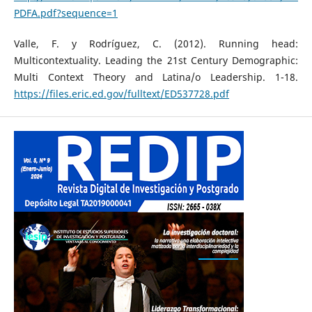
PDFA.pdf?sequence=1
Valle, F. y Rodríguez, C. (2012). Running head:
Multicontextuality. Leading the 21st Century Demographic:
Multi Context Theory and Latina/o Leadership. 1-18.
https://files.eric.ed.gov/fulltext/ED537728.pdf