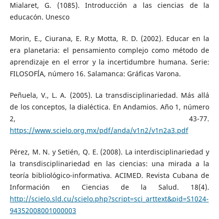
Mialaret, G. (1085). Introducción a las ciencias de la
educacón. Unesco
Morin, E., Ciurana, E. R.y Motta, R. D. (2002). Educar en la
era planetaria: el pensamiento complejo como método de
aprendizaje en el error y la incertidumbre humana. Serie:
FILOSOFÍA, número 16. Salamanca: Gráficas Varona.
Peñuela, V., L. A. (2005). La transdisciplinariedad. Más allá
de los conceptos, la dialéctica. En Andamios. Año 1, número
2, 43-77.
https://www.scielo.org.mx/pdf/anda/v1n2/v1n2a3.pdf
Pérez, M. N. y Setién, Q. E. (2008). La interdisciplinariedad y
la transdisciplinariedad en las ciencias: una mirada a la
teoría bibliológico-informativa. ACIMED. Revista Cubana de
Información en Ciencias de la Salud. 18(4).
http://scielo.sld.cu/scielo.php?script=sci_arttext&pid=S1024-
94352008001000003