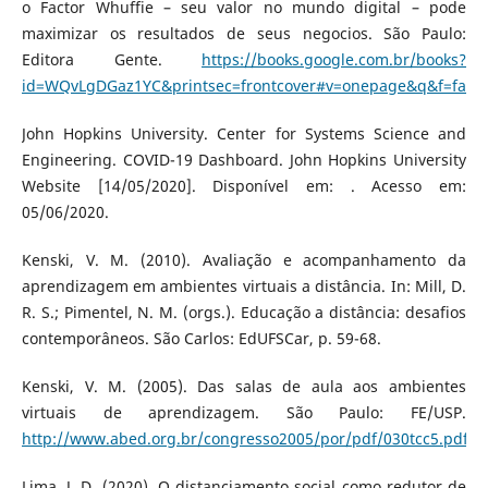
o Factor Whuffie – seu valor no mundo digital – pode
maximizar os resultados de seus negocios. São Paulo:
Editora Gente.
https://books.google.com.br/books?
id=WQvLgDGaz1YC&printsec=frontcover#v=onepage&q&f=false
John Hopkins University. Center for Systems Science and
Engineering. COVID-19 Dashboard. John Hopkins University
Website [14/05/2020]. Disponível em: . Acesso em:
05/06/2020.
Kenski, V. M. (2010). Avaliação e acompanhamento da
aprendizagem em ambientes virtuais a distância. In: Mill, D.
R. S.; Pimentel, N. M. (orgs.). Educação a distância: desafios
contemporâneos. São Carlos: EdUFSCar, p. 59-68.
Kenski, V. M. (2005). Das salas de aula aos ambientes
virtuais de aprendizagem. São Paulo: FE/USP.
http://www.abed.org.br/congresso2005/por/pdf/030tcc5.pdf
Lima, J. D. (2020). O distanciamento social como redutor de