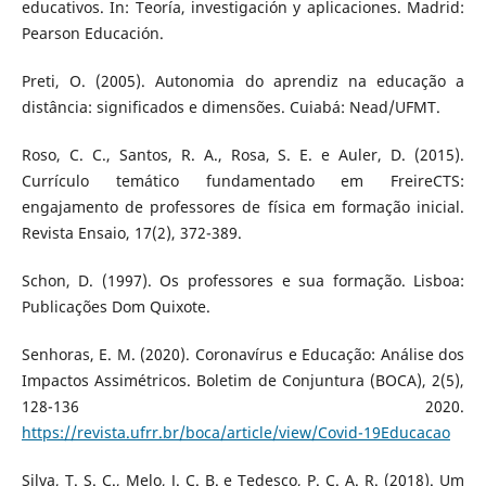
educativos. In: Teoría, investigación y aplicaciones. Madrid:
Pearson Educación.
Preti, O. (2005). Autonomia do aprendiz na educação a
distância: significados e dimensões. Cuiabá: Nead/UFMT.
Roso, C. C., Santos, R. A., Rosa, S. E. e Auler, D. (2015).
Currículo temático fundamentado em FreireCTS:
engajamento de professores de física em formação inicial.
Revista Ensaio, 17(2), 372-389.
Schon, D. (1997). Os professores e sua formação. Lisboa:
Publicações Dom Quixote.
Senhoras, E. M. (2020). Coronavírus e Educação: Análise dos
Impactos Assimétricos. Boletim de Conjuntura (BOCA), 2(5),
128-136 2020.
https://revista.ufrr.br/boca/article/view/Covid-19Educacao
Silva, T. S. C., Melo, J. C. B. e Tedesco, P. C. A. R. (2018). Um