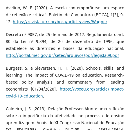
Avelino, W. F. (2020). A escola contemporânea: um espaço
de reflexão e crítica”. Boletim de Conjuntura (BOCA), 1(3), 9-
12.
https://revista.ufrr.br/boca/article/view/Wagner
Decreto nº 9057, de 25 de maio de 2017. Regulamenta o art.
80 da Lei nº 9.394, de 20 de dezembro de 1996, que
estabelece as diretrizes e bases da educação nacional.
http://portal.mec.gov.br/setec/arquivos/pdf/legisla09.pdf
Burgess, S. e Sievertsen, H. H. (2020). Schools, skills, and
learning: The impact of COVID-19 on education. Research-
based policy analysis and commentary from leading
economists [01/04/2020].
https://voxeu.org/article/impact-
covid-19-education
.
Caldeira, J. S. (2013). Relação Professor-Aluno: uma reflexão
sobre a importância da afetividade no processo de ensino
aprendizagem. Anais do XI Congresso Nacional de Educação
(XI EDUCERE). Curitiba: PUC-PR, pp. 23634-23644.