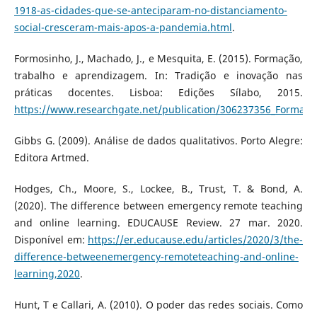
1918-as-cidades-que-se-anteciparam-no-distanciamento-
social-cresceram-mais-apos-a-pandemia.html
.
Formosinho, J., Machado, J., e Mesquita, E. (2015). Formação,
trabalho e aprendizagem. In: Tradição e inovação nas
práticas docentes. Lisboa: Edições Sílabo, 2015.
https://www.researchgate.net/publication/306237356_Formac
Gibbs G. (2009). Análise de dados qualitativos. Porto Alegre:
Editora Artmed.
Hodges, Ch., Moore, S., Lockee, B., Trust, T. & Bond, A.
(2020). The difference between emergency remote teaching
and online learning. EDUCAUSE Review. 27 mar. 2020.
Disponível em:
https://er.educause.edu/articles/2020/3/the-
difference-betweenemergency-remoteteaching-and-online-
learning,2020
.
Hunt, T e Callari, A. (2010). O poder das redes sociais. Como