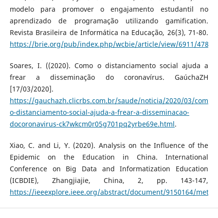
modelo para promover o engajamento estudantil no
aprendizado de programação utilizando gamification.
Revista Brasileira de Informática na Educação, 26(3), 71-80.
https://brie.org/pub/index.php/wcbie/article/view/6911/4785
Soares, I. ((2020). Como o distanciamento social ajuda a
frear a disseminação do coronavírus. GaúchaZH
[17/03/2020].
https://gauchazh.clicrbs.com.br/saude/noticia/2020/03/como-
o-distanciamento-social-ajuda-a-frear-a-disseminacao-
docoronavirus-ck7wkcm0r05g701pq2yrbe69e.html
.
Xiao, C. and Li, Y. (2020). Analysis on the Influence of the
Epidemic on the Education in China. International
Conference on Big Data and Informatization Education
(ICBDIE), Zhangjiajie, China, 2, pp. 143-147,
https://ieeexplore.ieee.org/abstract/document/9150164/metric