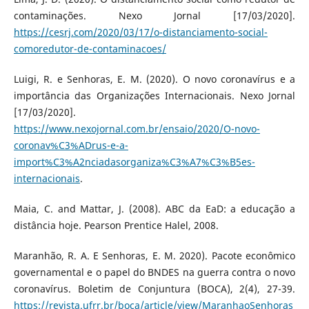
contaminações. Nexo Jornal [17/03/2020].
https://cesrj.com/2020/03/17/o-distanciamento-social-
comoredutor-de-contaminacoes/
Luigi, R. e Senhoras, E. M. (2020). O novo coronavírus e a
importância das Organizações Internacionais. Nexo Jornal
[17/03/2020].
https://www.nexojornal.com.br/ensaio/2020/O-novo-
coronav%C3%ADrus-e-a-
import%C3%A2nciadasorganiza%C3%A7%C3%B5es-
internacionais
.
Maia, C. and Mattar, J. (2008). ABC da EaD: a educação a
distância hoje. Pearson Prentice Halel, 2008.
Maranhão, R. A. E Senhoras, E. M. 2020). Pacote econômico
governamental e o papel do BNDES na guerra contra o novo
coronavírus. Boletim de Conjuntura (BOCA), 2(4), 27-39.
https://revista.ufrr.br/boca/article/view/MaranhaoSenhoras