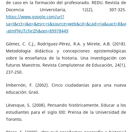
de caso en la formación del profesorado. REDU. Revista de
Docencia Universitaria, 12(2), 307-325.
https://www.google.com/url?
sa=t&rct=j&q=&esrc=s&source=web&cd=&cad=rja&uact=8&ved
-atmFNUTcfvrZh&opi=89978449
Gómez, C. C.J., Rodríguez-Pérez, R.A. y Mirete, A.B. (2018).
Metodología didáctica y concepciones epistemológicas
sobre la enseñanza de la historia. Una investigación con
futuros Maestros. Revista Complutense de Educación, 24(1),
237-250.
Imbernón, F. (2002). Cinco ciudadanías para una nueva
educación: Graó.
Lévesque, S. (2008). Pensando históricamente. Educar a los
estudiantes para el siglo XXI: Prensa de la Universidad de
Toronto.