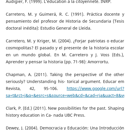
Audigier, F. (1999). L’éducation à la citoyenneté. INRP.
Carretero, M. y Guimerá, R. C. (1991). Práctica docente y
pensamiento del profesor de Historia de Secundaria (Tesis
doctoral inédita): Estudio General de Lleida.
Carretero, M. y Kriger, M. (2004). ¿Forjar patriotas o educar
cosmopolitas? El pasado y el presente de la historia escolar
en un mundo global. En M. Carretero y J. Voss (Eds.),
Aprender y pensar la historia (pp. 71-98): Amorrortu.
Chapman, A. (2011). Taking the perspective of the other
seriously? Understanding his- torical argument. Educar em
Revista, 42, 95-106.
https://www.google.com/url?
sa=t&rct=j&q=&esrc=s&source=web&cd=&cad=rja&uact=8&
Clark, P. (Ed.) (2011). New possibilities for the past. Shaping
history education in Ca- nada UBC Press.
Dewey, J. (2004). Democracia y Educación: Una Introducción