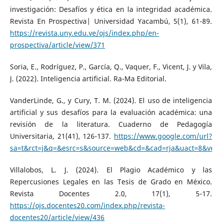
investigación: Desafíos y ética en la integridad académica.
Revista En Prospectiva| Universidad Yacambú, 5(1), 61-89.
https://revista.uny.edu.ve/ojs/index.php/en-
prospectiva/article/view/371
Soria, E., Rodríguez, P., García, Q., Vaquer, F., Vicent, J. y Vila,
J. (2022). Inteligencia artificial. Ra-Ma Editorial.
VanderLinde, G., y Cury, T. M. (2024). El uso de inteligencia
artificial y sus desafíos para la evaluación académica: una
revisión de la literatura. Cuaderno de Pedagogía
Universitaria, 21(41), 126-137.
https://www.google.com/url?
sa=t&rct=j&q=&esrc=s&source=web&cd=&cad=rja&uact=8&v
Villalobos, L. J. (2024). El Plagio Académico y las
Repercusiones Legales en las Tesis de Grado en México.
Revista Docentes 2.0, 17(1), 5-17.
https://ojs.docentes20.com/index.php/revista-
docentes20/article/view/436