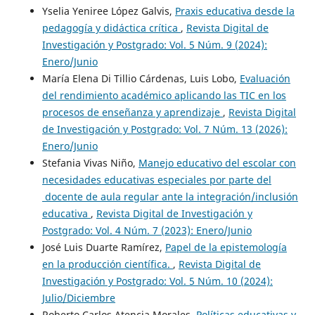
Yselia Yeniree López Galvis,
Praxis educativa desde la
pedagogía y didáctica crítica
,
Revista Digital de
Investigación y Postgrado: Vol. 5 Núm. 9 (2024):
Enero/Junio
María Elena Di Tillio Cárdenas, Luis Lobo,
Evaluación
del rendimiento académico aplicando las TIC en los
procesos de enseñanza y aprendizaje
,
Revista Digital
de Investigación y Postgrado: Vol. 7 Núm. 13 (2026):
Enero/Junio
Stefania Vivas Niño,
Manejo educativo del escolar con
necesidades educativas especiales por parte del
docente de aula regular ante la integración/inclusión
educativa
,
Revista Digital de Investigación y
Postgrado: Vol. 4 Núm. 7 (2023): Enero/Junio
José Luis Duarte Ramírez,
Papel de la epistemología
en la producción científica.
,
Revista Digital de
Investigación y Postgrado: Vol. 5 Núm. 10 (2024):
Julio/Diciembre
Roberto Carlos Atencia Morales,
Políticas educativas y