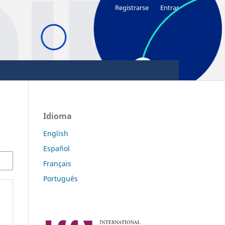
Registrarse
Entrar
Idioma
English
Español
Français
Português