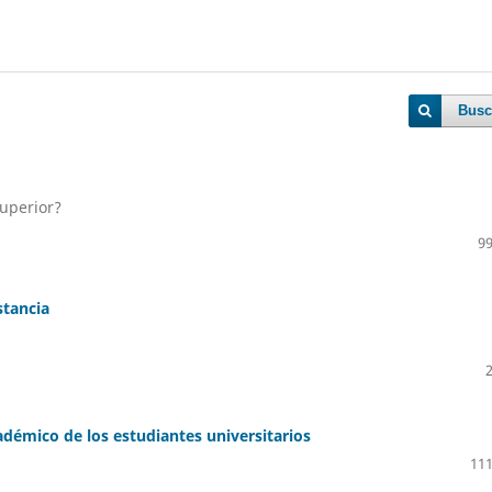
Busc
superior?
99
stancia
démico de los estudiantes universitarios
111