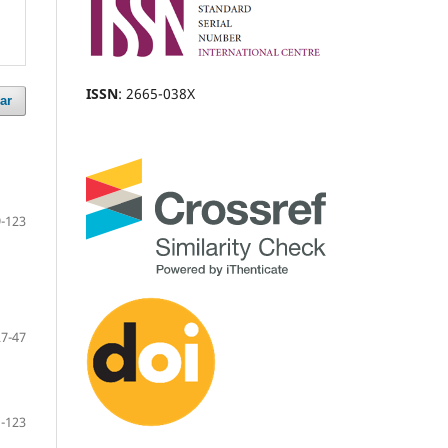
ISSN
: 2665-038X
ar
-123
27-47
-123