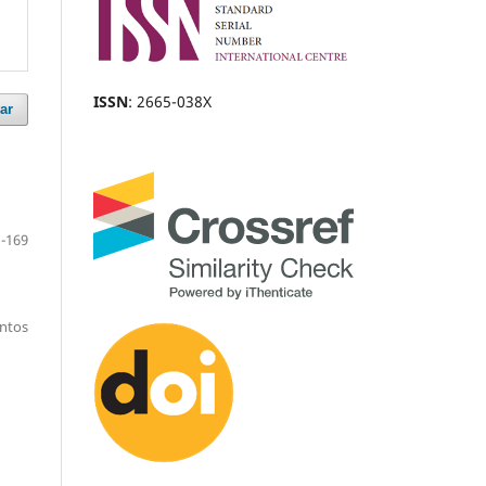
ISSN
: 2665-038X
ar
-169
entos