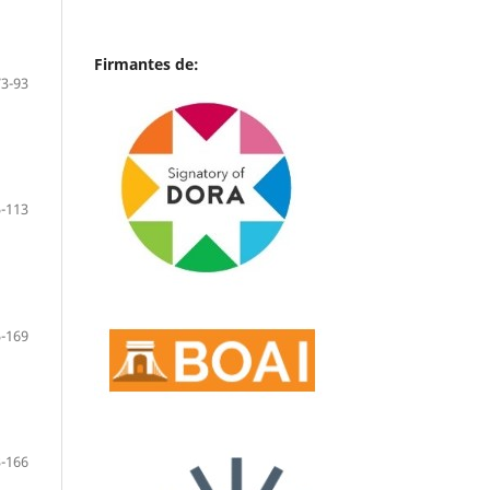
Firmantes de:
73-93
-113
-169
-166