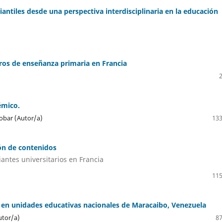
iantiles desde una perspectiva interdisciplinaria en la educación
tros de enseñanza primaria en Francia
émico.
obar (Autor/a)
133
ción de contenidos
antes universitarios en Francia
115
s en unidades educativas nacionales de Maracaibo, Venezuela
utor/a)
87