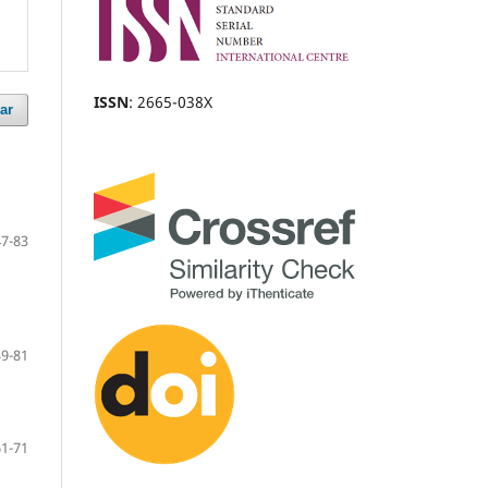
ISSN
: 2665-038X
ar
47-83
59-81
61-71