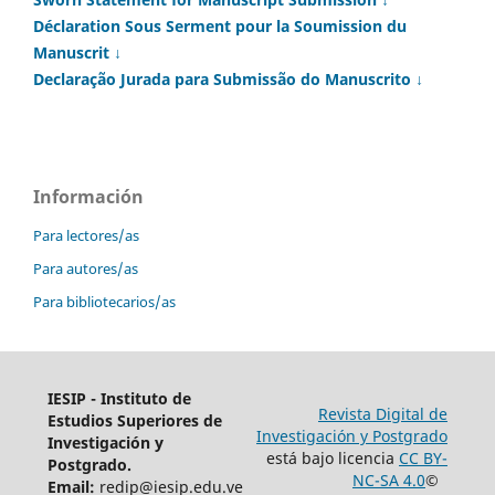
Déclaration Sous Serment pour la Soumission du
Manuscrit ↓
Declaração Jurada para Submissão do Manuscrito ↓
Información
Para lectores/as
Para autores/as
Para bibliotecarios/as
IESIP - Instituto de
Revista Digital de
Estudios Superiores de
Investigación y Postgrado
Investigación y
está bajo licencia
CC BY-
Postgrado.
NC-SA 4.0
©
Email:
redip@iesip.edu.ve