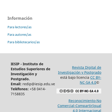
Información
Para lectores/as
Para autores/as
Para bibliotecarios/as
IESIP - Instituto de
Revista Digital de
Estudios Superiores de
Investigación y Postgrado
Investigación y
está bajo licencia
CC BY-
Postgrado.
NC-SA 4.0
©
Email:
redip@iesip.edu.ve
Teléfonos:
+58 0414-
7158835
Reconocimiento-No
Comercial-CompartirIgual
4.0 Internacional