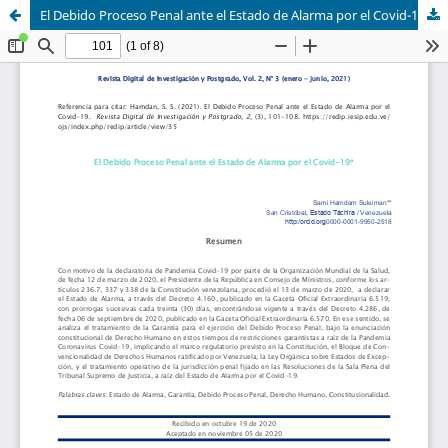
El Debido Proceso Penal ante el Estado de Alarma por el Covid-19