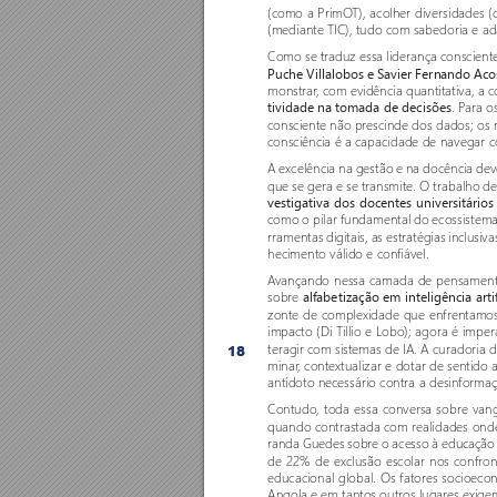
(como a PrimO
T), acolher diver
sidades 
(mediante TIC), tudo com sabedoria e ada
Como se traduz essa liderança consciente
Puche Villalobos e Savier Fernando Aco
monstrar
, com evidência quantitativa, a c
. P
ara os
tividade na tomada de decisões
consciente não prescinde dos dados; os 
consciência é a capacidade de navegar c
A excelência na gestão e na docência deve
que se gera e se transmite. O trabalho de
vestigativa dos docentes universitários
como o pilar fundamental do ecossistema
rramentas digitais, as estratégias inclus
hecimento válido e confiável. 
A
vançando nessa camada de pensamento c
sobre 
alfabetização em inteligência arti
zonte de complexidade que enfrentamos
impacto (Di Tillio e Lobo); agora é imper
teragir com sistemas de IA. A curadoria
18
minar
, contextualizar e dotar de sentid
antídoto necessário contra a desinforma
Contudo, toda essa conversa sobre van
quando contrastada com realidades onde
randa Guedes sobre o acesso à educação
de 22% de exclusão escolar nos confron
educacional global. Os fatores socioeco
Angola e em tantos outros lugar
es exige