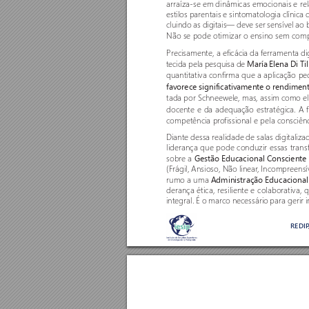
arraíza-se em dinâmicas emocionais e rela
estilos parentais e sintomatologia clínic
cluindo as digitais— deve ser sensível ao
Não se pode otimizar o ensino sem comp
Precisamente, a eficácia da ferramenta d
tecida pela pesquisa de 
María Elena Di Ti
quantitativa confirma que a aplicação pe
favorece significativamente o rendime
tada por Schneewele, mas, assim como el
docente e da adequação estratégica. A f
competência pro
fissional e pela consciên
Diante dessa realidade de salas digitalizad
liderança que pode conduzir essas trans
sobre a 
Gestão Educacional Consciente
(Frágil, Ansioso, Não linear
, Incompreensí
rumo a uma 
Administração Educacional
derança ética, resiliente e colaborativ
integral. É o marco necessário para gerir
REDI