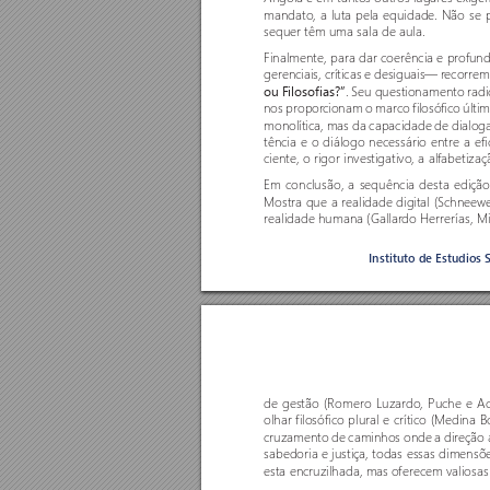
mandato, a luta pela equidade. Não se 
sequer têm uma sala de aula. 
Finalmente, para dar coerência e pr
ofund
gerenciais, críticas e desiguais— r
ecorrem
. Seu questionamento radi
ou Filosofias?”
nos propor
cionam o marco filosófico últi
monolítica, mas da capacidade de dialog
tência e o diálogo necessário entre a ef
ciente, o rigor investigativo, a alfabetizaçã
Em conclusão, a sequência desta ediçã
Mostra que a realidade digital (Schneewe
realidade humana (Gallar
do Herrerías, M
Instituto de Estudios 
de gestão (Romero Luzar
do, Puche e Aco
olhar filosófico plural e crítico (Medin
cruzamento de caminhos onde a direção 
sabedoria e justiça, todas essas dimensõe
esta encruzilhada, mas o
ferecem valiosas 