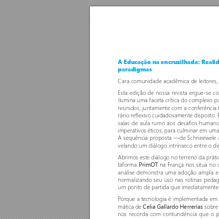
A Educação na encruzilhada: Realid
paradigmas
Cara comunidade acadêmica de leitores,
Esta edição de nossa revista er
gue-se co
ilumina uma faceta crítica do complexo 
reunidos, juntamente com a confer
ência 
rário reflexivo cuidadosamente disposto. 
salas de aula rumo aos desafios humano
imperativos éticos, para culminar em uma
A sequência proposta —de Schneewele 
velando um diálogo intrínseco entre o di
Abrimos este diálogo no terreno da práti
taforma 
 na França nos situa no 
PrimO
T
análise demonstra uma adoção ampla e u
normalizando seu uso nas rotinas pedag
um ponto de par
tida que imediatamente 
P
or
que a tecnologia é implementada em 
mática de 
sobre 
Celia Gallardo Herrerías 
nos recor
da com contundência que o pro