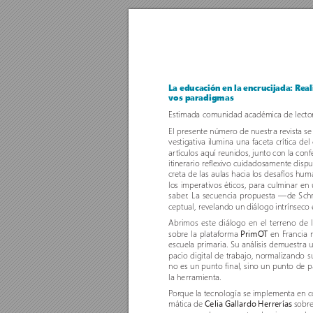
La educación en la encrucijada: Real
vos paradigmas 
Estimada comunidad académica de lector
El presente númer
o de nuestra r
evista s
vestigativa ilumina una faceta crítica 
ar
tículos aquí reunidos, junto con la conf
itinerario reflexivo cuidadosamente dispue
creta de las aulas hacia los desafíos hu
los imperativos éticos, para culminar en
saber
. La secuencia propuesta —de Sch
ceptual, revelando un diálogo intrínseco 
Abrimos este diálogo en el terreno de l
sobre la plataforma 
PrimO
T
 en Francia n
escuela primaria. Su análisis demuestra 
pacio digital de trabajo, normalizando s
no es un punto final, sino un punto de p
la herramienta.
P
or
que la tecnología se implementa en c
mática de 
Celia Gallardo Herrerías
 sobr
e