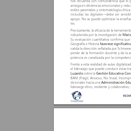
nos recuer
da con contundencia que el pr
arraiga en dinámicas emocionales y relaci
estilos parentales y sintomatología clíni
incluidas las digitales—debe ser sensibl
apoyo. No se puede optimizar la enseñan
les.
Precisamente, la eficacia de la herramien
robustecida por la investigación de 
María
Su evaluación cuantitativa confirma que 
Geografía e Historia 
favorece significat
valida la dirección señalada por Schneew
pende de la formación docente y de la a
potencia es canalizada por la competenc
Frente a esta r
ealidad de aulas digitaliz
el liderazgo que puede conducir estas tr
Luzardo
 sobr
e la 
Gestión Educativa Con
BANI (Frágil, Ansioso, No lineal, Incompr
dicionales hacia una 
Administración Edu
liderazgo ético, resiliente y colaborativo,
REDI