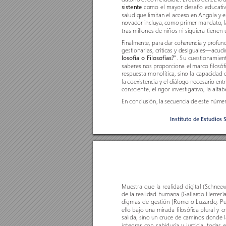
sistente
 como el mayor desafío educativ
salud que limitan el acceso en Angola y e
novador incluya, como primer mandato, la
tras millones de niños ni siquiera tienen 
Finalmente, para dar coherencia y pr
o
fun
gestionarias, críticas y desiguales—acudi
losofía o Filosofías?”
. Su cuestionamient
saberes nos pr
oporciona el mar
co filosó
respuesta monolítica, sino la capacidad 
la coexistencia y el diálogo necesario entr
consciente, el rigor investigativo, la alfabe
En conclusión, la secuencia de este númer
Instituto de Estudios 
Muestra que la realidad digital (Schneew
de la realidad humana (Gallar
do Herrerí
digmas de gestión (Romero Luzar
do, Pu
ello bajo una mirada filosófica plural y c
salida, sino un cruce de caminos donde 
integrar
, con sabiduría y justicia, todas