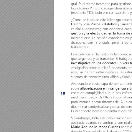
gral. Es el marco necesario para gestion
logía (como PrimO
T), acoger diver
sidade
(mediante TIC), todo ello con sabiduría y
¿Cómo se traduce este liderazgo conscie
Deinny José Puche Villalobos y Savier
crucial al demostrar
, con evidencia cuanti
gestión y la efectividad en la toma de 
mente fuer
te. La gestión consciente no p
dicadores son la brújula, per
o la cons
turbulentas.
La excelencia en la gestión y la docencia
que se genera y se transmite. El trabajo 
investigativa de los docentes universit
vestigación como el pilar fundamental del
rosa, las herramientas digitales, las est
sustrato de conocimiento válido y fiable.
A
vanzando en esta capa de pensamiento cr
sobre 
alfabetización en inteligencia art
zonte de complejidad al que nos enfren
18
medir su impacto (Di Tillio y Lobo); ahora
para interactuar con sistemas de IA. La 
discriminar
, contextualizar y dotar de se
Es el antídoto necesario contra la desinf
Sin embargo, toda esta conversación so
abstracta cuando se contrasta con reali
Mário Adelino Miranda Guedes 
sobr
e e
datorio ético ineludible. El dato del 22% 