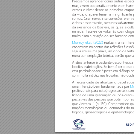
Precisamos apr
ender como outras espéci
mas, vivem cooperativamente e em harm
vemos cultivar desde as primeiras etapa
da vida, o aparentemente insignificante
somos. Criar novas interconexões e entr
zinhos neste mundo, nem nos salvaremos s
da existência da Biosfera, os quais a cul
minada. T
rata-se de voltar às cosmologi
muito clara a relação do ser humano com
Monroy et.al. (2022) 
r
ealizam uma inter
encontram no centro das r
eflexões filosóf
seja já em si uma praxis, ao longo da histór
mera contemplação teórica, senão que se
A ideia anterior é bastante desconhecida
loso
fias e abstrações. Se bem é cer
to que a
esta par
ticularidade é posta em diálogo co
com muita nitidez nas filoso
fias não ocide
A necessidade de atualizar o papel soci
uma intenção bem fundamentada por 
Mo
pro
fissionais para os(as) egr
essos(as), co
lidade de uma graduação ou pós-gradu
pectativas das pessoas que optam por
que vivemos..." (p. 130). Compromisso q
mações tecnológicas ou demandas do m
lógicos, gnoseológicos e epistemológic
REDI