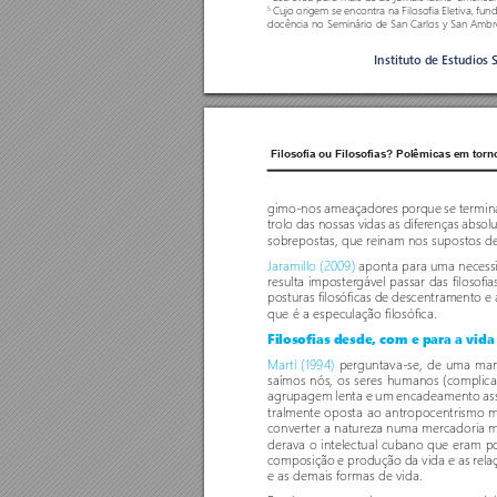
Cujo origem se encontra na Filosofia Eletiva, f
5
docência no Seminário de San Carlos y San Ambros
Instituto de Estudios 
Filosofia ou Filosofias? Polêmicas em torn
gimo-nos ameaçadores por
que se termin
trolo das nossas vidas as difer
enças absolu
sobrepostas, que r
einam nos supostos deb
Jaramillo (2009) 
aponta para uma necessid
resulta imposter
gável passar das filoso
fi
posturas filosóficas de descentramento e 
que é a especulação filosófica. 
Filosofias desde, com e para a vida
Mar
tí (1994)
 per
guntava-se, de uma mane
saímos nós, os seres humanos (complicad
agrupagem lenta e um encadeamento as
tralmente oposta ao antropocentrismo 
conver
ter a natureza numa mercadoria m
derava o intelectual cubano que eram po
composição e produção da vida e as r
ela
e as demais formas de vida.