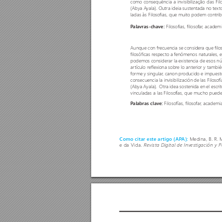
como consequência a invisibilização das Fil
(Abya A
yala). Outra ideia sustentada no text
ladas às Filoso
fias, que muito podem contri
Filosofias, filoso
far
, academi
P
alavras-chave: 
Aunque con frecuencia se considera que filo
filosóficas respecto a fenómenos naturales, el
podemos considerar la existencia de esos nú
ar
tículo reflexiona sobr
e lo anterior y tambié
forme y singular
, canon producido e impuest
consecuencia la invisibilización de las Filoso
f
(Abya A
yala).  Otra idea sostenida en el escri
vinculadas a las Filoso
fías, que mucho pued
Filosofías, filoso
far
, academia
P
alabras clave: 
Medina, B. R. M
Como citar este artigo (AP
A): 
e da Vida. 
Revista Digital de Investigación y 