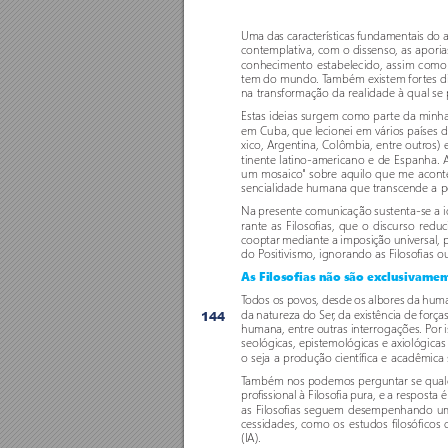
Uma das características fundamentais do 
contemplativa, com o dissenso, as aporia
conhecimento estabelecido, assim como
tem do mundo. T
ambém existem for
tes 
na transformação da realidade à qual se 
Estas ideias surgem como par
te da minha
em Cuba, que lecionei em vários países d
xico, Argentina, Colômbia, entr
e outr
os) 
tinente latino-americano e de Espanha. 
um mosaico
" sobr
e aquilo que me aconte
sencialidade humana que transcende a po
Na presente comunicação sustenta-se a id
rante as Filoso
fias, que o discur
so r
educ
cooptar mediante a imposição universal, p
do P
ositivismo, ignorando as Filoso
fias o
As Filosofias não são exclusivamen
T
odos os povos, desde os albores da huma
da natureza do Ser
, da existência de força
144
humana, entre outras interr
ogações. P
or 
seológicas, epistemológicas e axiológicas
o seja a produção científica e acadêmica
T
ambém nos podemos perguntar se qualq
pro
fissional à Filoso
fia pura, e a resposta 
as Filoso
fias seguem desempenhando um
cessidades, como os estudos filosóficos 
(IA). 