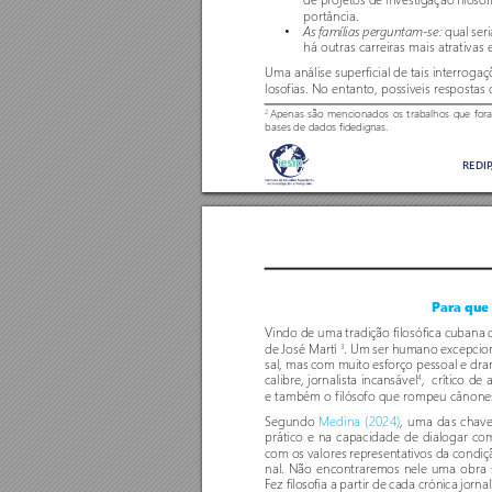
por
tância. 
•
 qual ser
As famílias perguntam-se:
há outras carreiras mais atrativas 
Uma análise super
ficial de tais interrogaç
loso
fias. No entanto, possíveis respostas
Apenas são mencionados os trabalhos que fora
2
bases de dados fidedignas.
REDI
Para que 
Vindo de uma tradição filosófica cubana
de José Mar
tí 
. Um ser humano excepciona
3
sal, mas com muito esforço pessoal e dra
calibre, jornalista incansável
,  crítico de 
4
e também o filóso
fo que rompeu cânones 
Segundo 
Medina (2024)
, uma das chave
prático e na capacidade de dialogar com
com os valores r
epr
esentativos da condiç
nal. Não encontraremos nele uma obra s
Fez filoso
fia a par
tir de cada crónica jorna