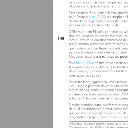
para se transformar
, Filosofia que acomp
Filoso
fia como ação social e transformad
Essa essência tão cubana e latino-americ
hoje. Enuncia 
Mar
tí (2000) 
o princípio do 
de obedecer cegamente a um sistema filos
pita um mesmo espírito..." (p. 234). 
O Eletivismo em Filoso
fia compreende a li
dos, renunciar ao ensino memorístico (qu
146
lectual, praticar o questionamento do m
por si mesmo acerca de determinadas "
que podem caducar
. Repensar cada uma d
para cada desafio da existência. O papel 
Mas deve responder à natur
eza do pr
ópr
P
ara 
Mar
tí (1991a)
 há três ideias essencia
1) o verdadeir
o é o sintético, 2) a filoso
fia
de existência, 3) o bom método filosófic
nifestações do seu ser
. 
P
or outro lado, expressaria uma asser
ção 
vível, útil; e o primeiro dever de um ho
teorias alheias, senão descobrir as própr
a maneira de fazer práticas as úteis..." (
M
so
fias, as Ar
tes e as Ciências. O seu pen
É muito grande o dano que fazem os dogm
da qual aprendemos a pensar desde mo
quando no plano subjetivo -ao dizer de 
meça então a reger a lei sumária do tud
Intelectual, patriota e político cubano (1853-1895
3
Escreveu para mais de 20 jornais latino-america
4