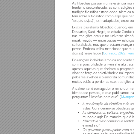
As Filoso
fias possuem uma essência muit
frentar o desconhecido, as contradições 
tradição filosófica estabelecida. Além da 
tem sobre o filosófico como algo que per
"esquisitos(as)", os inadaptados, entre out
Existirá pluralismo filosófico quando, e
Descar
tes, Kant, Hegel; se estude Confúci
nas tradições orais e no universo simbó
misak, wayúu — entre outras — esfor
ço
culturalidade, mas que precisam avançar
povos. Embora valha mencionar que muit
dos(as) nesse labor (
Conrado, 2022
; 
Reng
Do rançoso individualismo da sociedade c
com a possibilidade universal e abstrat
apenas aquelas que cheiram a pragmati
olhar na força da coletividade e na impor
t
pelos mais velhos e o amor da comunida
muitas estão a perder as suas tradições an
Atualmente, é esmagador o r
eino do me
identidade pessoal, o que publicamos na
perguntar
: Filosofias para quê? (
Alvar
gon
•
A ponderação do científico e do te
vidas. Consideram-se obsoletas qu
•
As democracias políticas engenhei
mundo e agir
. De maneira que é in
•
que sentido
Mercado e a economia: 
e imediato? 
•
Os governos preocupados com o 
de projetos de investigação filosó