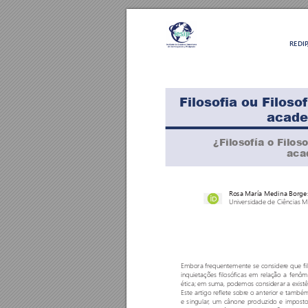
REDI
Filosofia ou Filoso
acade
¿Filosofía o Filos
aca
R
osa María Medina Borge
Universidade de Ciências 
Embora frequentemente se consider
e que f
inquietações filosóficas em relação a fenô
ética; em suma, podemos considerar a exist
Este ar
tigo reflete sobr
e o anterior e também 
e singular
, um cânone produzido e imposto 