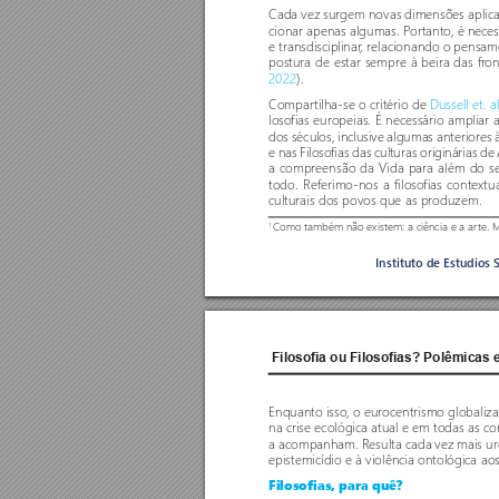
Cada vez surgem novas dimensões aplicad
cionar apenas algumas. P
or
tanto, é neces
e transdisciplinar
, relacionando o pensam
postura de estar sempre à beira das fr
on
2022
). 
Compar
tilha-se o critério de 
Dussell et. a
loso
fias europeias. É necessário ampliar 
dos séculos, inclusive algumas anteriores 
e nas Filoso
fias das culturas originárias de
a compreensão da Vida para além do s
todo. Referimo-nos a filoso
fias context
culturais dos povos que as produzem. 
Como também não existem: a ciência e a ar
te. M
1
Instituto de Estudios 
Filosofia ou Filosofias? Polêmicas
Enquanto isso, o eurocentrismo globaliza
na crise ecológica atual e em todas as co
a acompanham. Resulta cada vez mais urg
epistemicídio e à violência ontológica a
Filosofias, para quê?