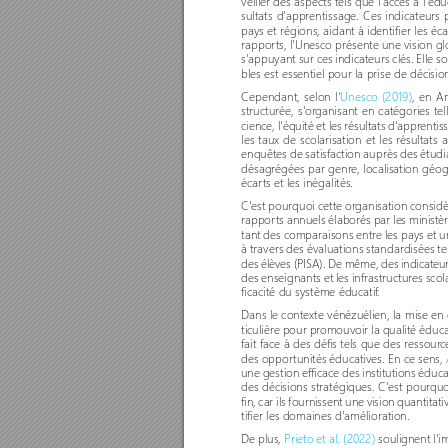
veiller des aspects tels que l'accès à l'édu
sultats d'apprentissage. Ces indicateur
pays et régions, aidant à identifier les éca
rappor
ts, l'Unesco présente une vision gl
s'appuyant sur ces indicateurs clés. Elle 
bles est essentiel pour la prise de décisio
Cependant, selon l'
Unesco (2019)
, en A
structurée, s'or
ganisant en catégories tel
cience, l'équité et les résultats d'appr
entiss
les taux de scolarisation et les résultats 
enquêtes de satisfaction auprès des étudia
désagrégées par genr
e, localisation géo
écar
ts et les inégalités. 
C'est pourquoi cette or
ganisation considè
rappor
ts annuels élaborés par les ministè
tant des comparaisons entre les pays et une
à travers des évaluations standardisées tel
des élèves (PISA). De même, des indicateurs 
des enseignants et les infrastructures scola
ficacité du système éducatif
. 
Dans le contexte vénézuélien, la mise en
ticulière pour pr
omouvoir la qualité éduca
fait face à des défis tels que des ressour
c
des oppor
tunités éducatives. En ce sens, 
une gestion efficace des institutions éduc
des décisions stratégiques. C'est pourquo
fin, car ils fournissent une vision quantitati
tifier les domaines d'amélioration. 
De plus, 
Prieto et al. (2022)
 soulignent l'