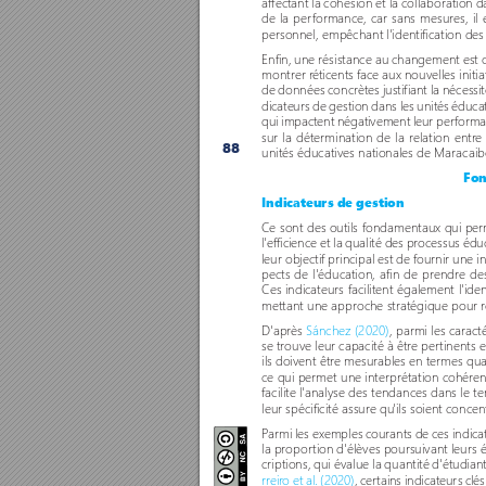
affectant la cohésion et la collaboration da
de la per
formance, car sans mesur
es, il
personnel, empêchant l'identification de
Enfin, une résistance au changement est 
montrer r
éticents face aux nouvelles init
de données concrètes justifiant la nécessi
dicateurs de gestion dans les unités éduca
qui impactent négativement leur per
forman
sur la détermination de la relation entr
e 
88
unités éducatives nationales de Maracaib
Fon
Indicateurs de gestion
Ce sont des outils fondamentaux qui pe
l'efficience et la qualité des processus éduc
leur objectif principal est de fournir une i
pects de l'éducation, afin de prendr
e des
Ces indicateurs facilitent également l'iden
mettant une approche stratégique pour r
D'après 
Sánchez (2020)
, parmi les caract
se trouve leur capacité à êtr
e per
tinents e
ils doivent être mesurables en termes quan
ce qui permet une interprétation cohér
en
facilite l'analyse des tendances dans le t
leur spécificité assure qu
'ils soient conce
P
armi les exemples courants de ces indicat
la propor
tion d'élèves poursuivant leurs
criptions, qui évalue la quantité d'étudiant
rreir
o et al. (2020)
, cer
tains indicateur
s clés