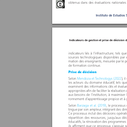
obtenus dans des évaluations nationales o
Instituto de Estudios 
Indicateurs de gestion et prise de décision 
indicateurs liés à l'infrastructure, tels q
sources technologiques disponibles par ét
mation des enseignants, mesurée par le p
de formation continue.
Prise de décision
Selon 
Mendoza et T
echnologys (2022
), i
les acteurs du domaine éducatif
, tels qu
examinent des informations clés et évaluent
appropriées afin de faciliter la r
éalisation 
aux besoins de l'institution, à maximiser l
ronnement d'appr
entissage propice et à 
Selon 
Barzaga et al. (2019)
, le pr
ocessus d
tingue par son ampleur
, intégrant des d
Ce processus inclut des décisions opérat
répar
tition des r
essources, jusqu
'aux déc
éducatifs, la rénovation des pr
ogrammes d'
ils affirment que ce processus s'appuie su