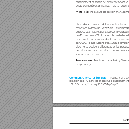
possiblement en raison de différences dans leu
existe de manière significative, mais sa for
ce va
Indicateurs de gestion, managemen
Mots-clés : 
El estudio se centró en determinar la r
elación e
cativas de Maracaibo, V
enezuela. Los procedi
enfoque cuantitativo, tipificado con nivel descr
de 48 directivos y 72 docentes de unidades ed
de datos, la encuesta, mediante un cuestionar
de 0.690), lo que sugiere que, aunque también
siblemente debido a diferencias en las per
cepc
tanto los directivos como los docentes coincid
y la toma de decisiones. 
Rendimiento académico, Sistema
P
alabras clave: 
de aprendizaje.
Puche, V
. D
. J
. et
Comment citer cet article (AP
A) : 
plication des TIC dans les processus d'enseignement
102. DOI: https://doi.org/10.59654/p7zxp10
Dein