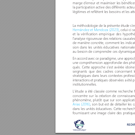
marge d'err
eur et maximiser les bénéfice
la par
ticipation active des différents acteu
légitimes et reflètent les besoins et les a
La méthodologie de la présente étude s'es
Hernández et Mendoza (2023)
, celui-ci 
et la vérification empirique des hypoth
l'analyse rigoureuse des r
elations causales
de manière concr
ète, comment les indicat
sion dans les unités éducatives national
au besoin de comprendr
e ces dynamiques
En accord avec ce paradigme, une appr
oc
une compréhension appr
ofondie des phé
qués. Cette approche s'est avér
ée idoine
seignants que des cadres concernant le
stratégiques dans leurs contextes pro
fess
interactions et pratiques obser
vées a été p
institutionnelles. 
L'étude a été classée comme recher
che 
concentre sur la cr
éation de connaissan
phénomène, plutôt que sur son applicatio
Arias (2016)
, son but est de détailler les 
dans les unités éducatives. Cette recher
ch
fournissant une image claire des pratiques 
REDI