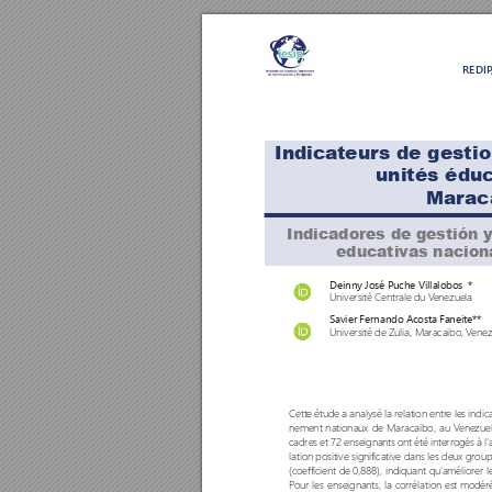
REDI
Indica
teur
s de gestio
unités édu
Mar
ac
Indicadores de gestión 
educativas nacion
Deinny José Puche Villalobos  *
Université Centrale du V
enezuela 
Savier Fernando Acosta F
aneite**
Université de Zulia, Maracaibo, V
enez
Cette étude a analysé la relation entr
e les indi
nement nationaux de Maracaibo, au V
enezuel
cadres et 72 enseignants ont été interr
ogés à l'
lation positive significative dans les deux group
(coefficient de 0,888), indiquant qu
'amélior
er l
P
our les enseignants, la corr
élation est modér