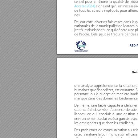
sentiel pour améliorer la qualité de l'éd
Acosta (2024) 
signalent qu
'il est nécessa
de tous les acteurs impliqués pour attein
nes. 
De leur côté, diverses faiblesses dans la g
nationales de la municipalité de Maracaib
jectifs institutionnels, ce qui génère une p
de l'école. Cela peut se traduire par des 
REDI
Dein
une analyse appro
fondie de la situation. 
humaines que financières, est courante. Sa
personnel ou le budget de manière inadé
manque dans des domaines fondamentaux p
De même, une faible capacité à identifier 
sation a été obser
vée. L'absence de suivi
llances, ce qui conduit à une gestion r
environnement scolair
e désorganisé, avec
les enseignants que chez les étudiants. 
Des problèmes de communication au sein d
cateurs entrave la communication efficace e