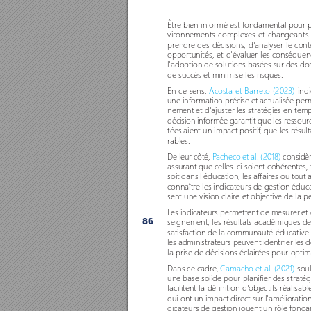
Être bien informé est fondamental pour 
vironnements complexes et changeants c
prendr
e des décisions, d'analyser le con
oppor
tunités, et d'évaluer les conséquen
l'adoption de solutions basées sur des do
de succès et minimise les risques. 
En ce sens, 
Acosta et Barreto (2023)
 ind
une information précise et actualisée per
nement et d'ajuster les stratégies en tem
décision informée garantit que les ressour
tées aient un impact positif
, que les résul
rables. 
De leur côté, 
P
acheco et al. (2018) 
considèr
assurant que celles-ci soient cohérentes, 
soit dans l'éducation, les affaires ou tout 
connaître les indicateurs de gestion éduc
sent une vision claire et objective de la p
Les indicateurs permettent de mesurer et 
seignement, les résultats académiques des é
86
satisfaction de la communauté éducative. 
les administrateurs peuvent identifier les 
la prise de décisions éclairées pour optimi
Dans ce cadre, 
Camacho et al. (2021)
 sou
une base solide pour planifier des stratég
facilitent la définition d'objectifs réalisa
qui ont un impact direct sur l'amélioration
dicateurs de gestion jouent un rôle fond