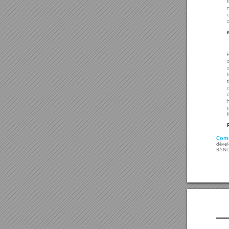
Comm
dével
BANI.