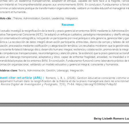
formée vers un leadership transper
sonnel, adaptatif et éthique, capable de faire face à la fragilité, l'anxié
non-linéarité et l'incompréhensibilité pr
opres aux environnements BANI. En conclusion, Fundaunamor a fonct
comme un laboratoire pratique de transformation or
ganisationnelle, validant un modèle éducatif et managérial int
conscient et humaniste..
Mots-clés : 
Théorie, Administration, Gestion, Leadership, Intégration.
Resumen
El estudio investigó la resignificación de la teoría y praxis ger
encial en entornos BANI mediante la Administració
cativa T
ranspersonal Consciente (AET
C). Se adoptó un enfoque cualitativo, paradigma interpretativo y diseño etnog
con sistematización etnográfica, incluyendo un par
ticipante por nivel jerárquico: alta gerencia, ger
encia líder y ge
técnica. La recolección de datos integr
ó obser
vación par
ticipante, entrevistas, diarios de campo y taller
es de si
tización, procesados mediante codificación y categorización temática. Los r
esultados mostraron que la gestión edu
consciente for
taleció liderazgo ético, desarrollo humano integral, resiliencia y colaboración, pr
omoviendo la integr
de competencias transpersonales, neurointeligencia y atención plena. Se evidenció que la praxis ger
encial se tran
hacia un liderazgo transpersonal, adaptativo y ético, capaz de enfrentar fragilidad, ansiedad, no linealidad e 
prensibilidad pr
opias de los entornos BANI. En conclusión, Fundaunamor funcionó como laboratorio práctico de 
formación organizacional, validando un modelo educativo y ger
encial integral, consciente y humanista.
P
alabras clave: 
T
eoría, Administración, Gestión, Liderazgo, Integración.
ent citer cet ar
ticle (AP
A) : 
Romer
o, L. B. L. (2026). Gestion éducative consciente comme v
oppement humain dans la resignification de la théorie et de la praxis managériale dans les envir
onne
 
 7(13), 71-84.
 https://doi.or
g/10.59654/r7v8qs32 
Revista Digital de Investigación y Postgrado,
Beisy Lisbeth Romero Lu