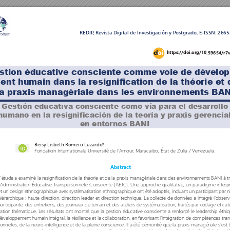
REDIP
, R
evista Digital de Investigación y P
ostgrado, E-ISSN: 266
https://doi.org/10.59654/r7
stion éduca
tiv
e consciente comme v
oie de dév
elop
ent humain dans la r
esignifica
tion de la théorie et 
la pr
axis mana
gériale dans les en
vir
onnements BAN
Gestión educativa consciente como vía para el desar
rollo
humano en la resignificación de la teoría y pr
axis ger
encial
en entor
nos BANI
Beisy Lisbeth R
omero Luzardo*
Fondation Internationale Université de l'Amour
, Maracaibo, État de Zulia / V
enezuela.
Abstract
L'étude a examiné la resignification de la théorie et de la praxis managériale dans des envir
onnements BANI à t
l'Administration Éducative T
ranspersonnelle Consciente (AET
C). Une approche qualitative, un paradigme interp
et un design ethnographique avec systématisation ethnographique ont été adoptés, incluant un par
ticipant par 
hiérarchique : haute dir
ection, direction leader et direction technique. La collecte de données a intégr
é l'obser
v
par
ticipante, des entretiens, des journaux de terrain et des ateliers de systématisation, traités par codage et cat
sation thématique. Les résultats ont montr
é que la gestion éducative consciente a renforcé le leadership éthiq
développement humain intégral, la résilience et la collaboration, en favorisant l'intégration de compétences tra
sonnelles, de la neuro-intelligence et de la pleine conscience. Il a été démontr
é que la praxis managériale s'est 