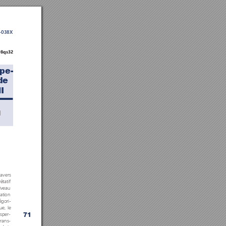
5-038X
v8qs32
pe-
de 
I
 
  
raver
s
r
étatif
niveau
ation
égori
-
ue, le
nsper
-
71
trans
-