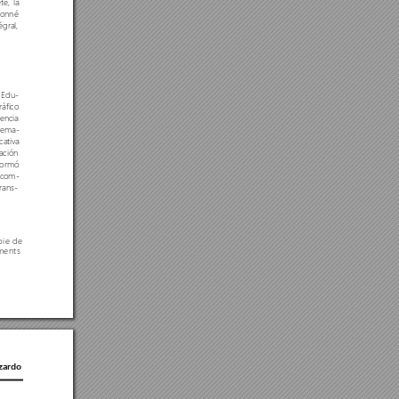
té, la
ionné
égral,
n Edu
-
ráfico
rencia
stema
-
cativa
ación
sformó
incom
-
trans
-
oie de
ments
zardo