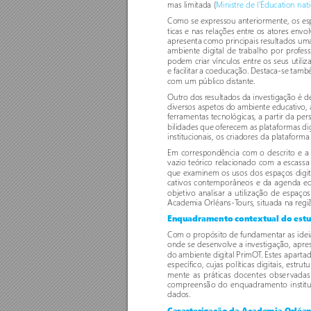
mas limitada (
Ministre de l'Éducation nat
Como se expressou anteriormente, os es
ticas e nas relações entr
e os atores envol
apresenta como principais r
esultados uma 
ambiente digital de trabalho por pro
fes
podem criar vínculos entre os seus utiliz
e facilitar a coeducação. Destaca-se tamb
com um público distante. 
Outro dos r
esultados da investigação é d
diversos aspetos do ambiente educativo,
ferramentas tecnológicas, a par
tir da per
bilidades que o
fer
ecem as plataformas dig
institucionais, os criadores da plataforma
Em correspondência com o descrito e a
vazio teórico relacionado com a escassa
que examinem os usos dos espaços digit
cativos contemporâneos e da agenda ed
objetivo analisar a utilização de espaço
Academia Orléans-T
ours, situada na r
egi
Enquadramento contextual do est
Com o propósito de fundamentar as idei
onde se desenvolve a investigação, apr
do ambiente digital PrimO
T
. Estes apar
tad
específico, cujas políticas digitais, estru
mente as práticas docentes obser
vadas.
compreensão do enquadramento instituci
dados.