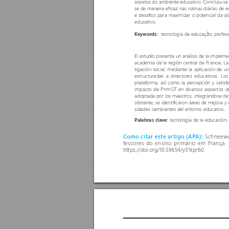
aspetos do ambiente educativo. Concluiu-se
se de maneira eficaz nas rotinas diárias de e
e desafios para maximizar o potencial da
educativo. 
  tecnologia da educação, pr
ofes
Keywords:
El estudio presenta un análisis de la implem
academia de la región central de Francia. La
tigación social, mediante la aplicación de u
estructuradas a director
es educativos. Lo
plataforma, así como la percepción y satisfac
impacto de PrimO
T en diversos aspectos d
adoptada por los maestros, integrándose de 
obstante, se identificaron ár
eas de mejora y 
sidades cambiantes del entorno educativo.
tecnología de la educación,
P
alabras clave: 
Schneewel
Como citar este ar
tigo (AP
A): 
fessores do ensino primário em França 
https://doi.org/10.59654/y31kpr60