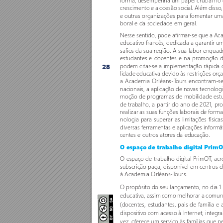
forma, desempenha um papel crucial no 
crescimento e a coesão social. Além disso
e outras organizações para fomentar um
boral e da sociedade em geral. 
Nesse sentido, pode afirmar
-se que a Ac
educativo francês, dedicada a garantir 
safios da sua região. A sua labor enquad
estudantes e docentes e na promoção da
podem citar
-se a implementação rápida 
28
lidade educativa devido às restrições or
ça
a Academia Orléans-T
our
s encontram-se
nacionais, a aplicação de novas tecnolo
moção de programas de mobilidade estud
de trabalho, a par
tir do ano de 2021, pr
realizar as suas funções laborais de forma 
nologia para superar as limitações física
diversas ferramentas e aplicações informá
centes e outros ator
es da educação.
O espaço de trabalho digital Prim
O espaço de trabalho digital PrimO
T
, ac
subscrição paga, disponível em centros d
à Academia Orléans-T
our
s. 
O propósito do seu lançamento, no dia 
educativa, assim como melhorar a comuni
(docentes, estudantes, pais de família e
dispositivo com acesso à Internet, integr
vez, o
fer
ece um ser
viço às famílias que 