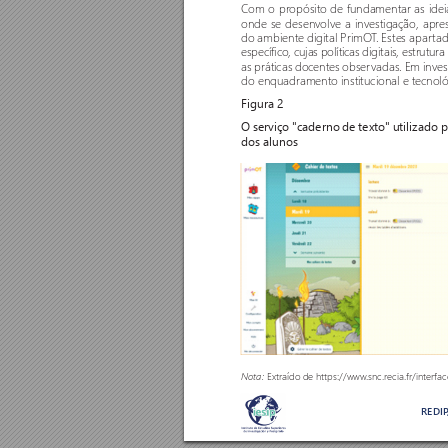
Com o propósito de fundamentar as idei
onde se desenvolve a investigação, apr
do ambiente digital PrimO
T
. Estes apar
ta
específico, cujas políticas digitais, estrutur
as práticas docentes obser
vadas. Em inves
do enquadramento institucional e tecnoló
Figura 2
O serviço "caderno de texto" utilizado 
dos alunos
Extraído de https://www
.snc.recia.fr/interfa
Nota: 
REDI