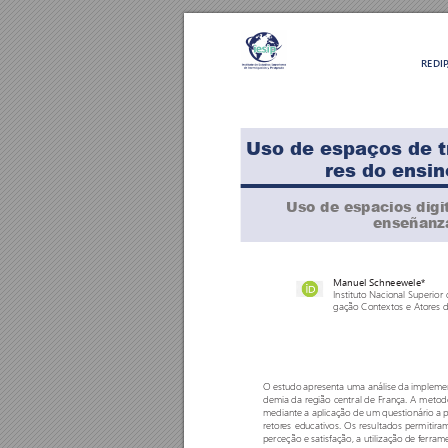
REDI
Uso de espaços de t
r
es do ensin
Uso de espacios digit
enseñanza
Manuel Schneewele*
Instituto Nacional Superior
gação Contextos e Ator
es 
O estudo apresenta uma análise da impleme
demia da região central de França. A metodol
mediante a aplicação de um questionário a 
retor
es educativos. Os resultados permitir
perceção e satisfação, a utilização de ferrame