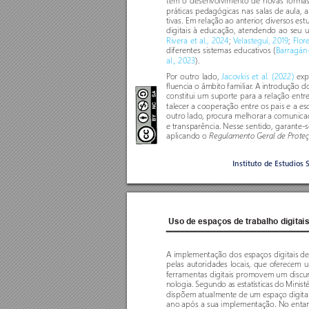
tem o desenvolvimento de novas formas
práticas pedagógicas nas salas de aula,
tivas. Em relação ao anterior
, diversos es
digitais à educação, atendendo ao seu 
Rivera et al., 2024
; 
V
elasteguí, 2019
; 
Flor
diferentes sistemas educativos (
Barragán-
al., 2023
). 
P
or outro lado, 
Jacovkis et al. (2022)
 exp
fluencia o âmbito familiar
. A introdução d
constitui um supor
te para a relação entr
e
talecer a cooperação entre os pais e a esc
outro lado, pr
ocura melhorar a comunicaçã
e transparência. Nesse sentido, garante-
aplicando o 
Regulamento Geral de Prote
Instituto de Estudios 
Uso de espaços de trabalho digitai
A implementação dos espaços digitais de 
pelas autoridades locais, que o
fer
ecem u
ferramentas digitais promovem um discur
nologia. Segundo as estatísticas do Minist
dispõem atualmente de um espaço digital
ano após a sua implementação. No entant