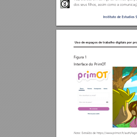
dos seus filhos, assim como a comunica
Instituto de Estudios 
Uso de espaços de trabalho digitais por pr
Figura 1
Interface do PrimO
T
Extraído de https://www
.primot.fr/auth/logi
Nota: 