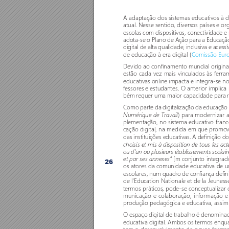
A adaptação dos sistemas educativos à d
atual. Nesse sentido, diversos países e o
escolas com dispositivos, conectividade e
adota-se o Plano de Ação para a Educação 
digital de alta qualidade, inclusiva e ace
de educação à era digital (
Comissão Euro
Devido ao confinamento mundial origina
estão cada vez mais vinculados às ferra
educativas online impacta e integra-se no 
fessores e estudantes. O anterior implic
bém requer uma maior capacidade para 
Como par
te da digitalização da educação
) para modernizar 
Numérique de T
ravail
plementação, no sistema educativo franc
cação digital, na medida em que promo
das instituições educativas. A definição d
choisis et mis à disposition de tous les a
ou d'un ou plusieurs établissements scolai
 [m conjunto integrad
et par ses annexes”
26
os atores da comunidade educativa de u
escolares, num quadr
o de confiança defin
de l'Education Nationale et de la Jeuness
termos práticos, pode-se conceptualizar 
municação e colaboração, informação 
produção pedagógica e educativa, assim
O espaço digital de trabalho é denomin
educativa digital. Ambos os termos enqu