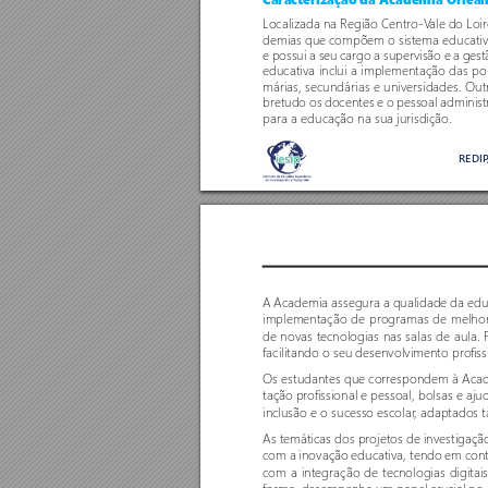
Caracterização da Academia Orléan
Localizada na Região Centro-V
ale do Loir
demias que compõem o sistema educativo
e possui a seu cargo a super
visão e a gest
educativa inclui a implementação das polí
márias, secundárias e universidades. Ou
bretudo os docentes e o pessoal administ
para a educação na sua jurisdição. 
REDI
A Academia assegura a qualidade da edu
implementação de programas de melhori
de novas tecnologias nas salas de aula. 
facilitando o seu desenvolvimento pro
fis
Os estudantes que correspondem à Acad
tação pro
fissional e pessoal, bolsas e aju
inclusão e o sucesso escolar
, adaptados 
As temáticas dos projetos de investigaç
com a inovação educativa, tendo em co
com a integração de tecnologias digitai