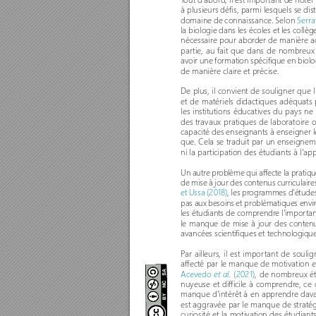
à plusieurs défis, parmi lesquels se d
domaine de connaissance. Selon 
Serra
la biologie dans les écoles et les col
nécessaire pour abor
der de manière ad
par
tie, au fait que dans de nombreux 
avoir une formation spécifique en biolog
de manière clair
e et précise. 
De plus, il convient de souligner que
et de matériels didactiques adéquats
les institutions éducatives du pays n
des travaux pratiques de laboratoire ou
capacité des enseignants à enseigner 
que. Cela se traduit par un enseignem
ni la par
ticipation des étudiants à l'ap
Un autre pr
oblème qui affecte la prati
de mise à jour des contenus curriculaires
et Ussa (2018)
, les programmes d'études 
pas aux besoins et problématiques envi
les étudiants de comprendr
e l'impor
ta
le manque de mise à jour des contenus
avancées scientifiques et technologiqu
P
ar ailleurs, il est impor
tant de soulig
affecté par le manque de motivation et
Acevedo 
 (2021)
, de nombreux ét
et al.
nuyeuse et difficile à comprendr
e, ce
manque d'intérêt à en appr
endre dava
est aggravée par le manque de stratég
curiosité et la motivation des étudiants