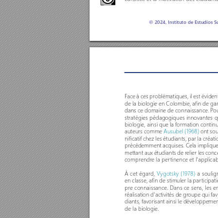
© 2024, Instituto de Estudios S
F
ace à ces problématiques, il est éviden
de la biologie en Colombie, afin de gar
dans ce domaine de connaissance. P
o
stratégies pédagogiques innovantes qui
biologie, ainsi que la formation contin
auteurs comme 
Ausubel (1968)
 ont sou
nificatif chez les étudiants, par la créati
précédemment acquises. Cela implique q
mettant aux étudiants de relier les conc
comprendr
e la per
tinence et l'applic
À cet égard, 
Vygotsky (1978)
 a soulig
en classe, afin de stimuler la par
ticipat
pre connaissance. Dans ce sens, les e
réalisation d'activités de gr
oupe qui fav
diants, favorisant ainsi le développem
de la biologie. 