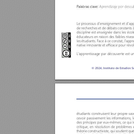
P
alabras clave: 
Aprendizaje por descub
Le processus d'enseignement et d'ap
de recher
ches et de débats constants 
discipline est enseignée dans les écol
éducateurs en raison des faibles niv
les étudiants. F
ace à ce constat, l'app
native innovante et efficace pour révo
L'apprentissage par découver
te est u
© 2024, Instituto de Estudios S
étudiants construisent leur propr
e sav
cevoir passivement les informations, 
des principes par eux-mêmes, ce qui
critique, en résolution de pr
oblèmes e
théorie constructiviste, qui soutient qu