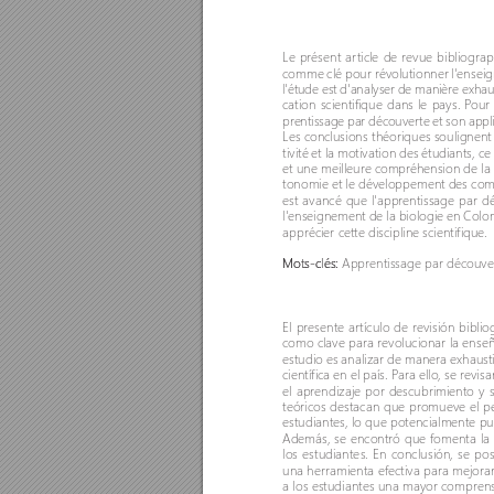
Le présent ar
ticle de r
evue bibliogra
comme clé pour révolutionner l'enseign
l'étude est d'analyser de manière exh
cation scientifique dans le pays. P
our 
prentissage par découver
te et son app
Les conclusions théoriques soulignent 
tivité et la motivation des étudiants, c
et une meilleure compr
éhension de la d
tonomie et le développement des compé
est avancé que l'apprentissage par d
l'enseignement de la biologie en Col
apprécier cette discipline scientifique. 
Mots-clés: 
Apprentissage par découve
El presente ar
tículo de r
evisión biblio
como clave para revolucionar la enseña
estudio es analizar de manera exhaus
científica en el país. P
ara ello, se revisa
el aprendizaje por descubrimiento y s
teóricos destacan que promueve el pen
estudiantes, lo que potencialmente pu
Además, se encontró que fomenta la 
los estudiantes. En conclusión, se po
una herramienta efectiva para mejora
a los estudiantes una mayor comprens