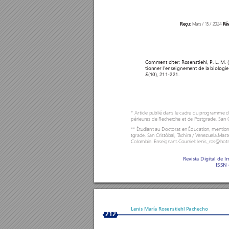
Mars / 15 / 2024 
Reçu: 
R
é
Comment citer: R
osenstiehl, P. L. M.
tionner l'enseignement de la biologi
5
(10), 211-221. 
* Ar
ticle publié dans le cadre du pr
ogramme de 
périeures de Recher
che et de P
ostgrade, San C
** Étudiant au Doctorat en Éducation, mention
tgrade, San Cristóbal, T
áchira / V
enezuela.Maste
Colombie. Enseignant.Courriel: lenis_ros@hot
R
evista Digital de I
ISSN 
Lenis María R
osenstiehl P
achecho 
212