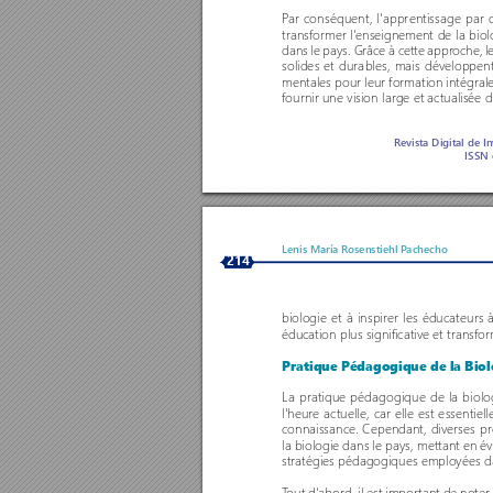
P
ar conséquent, l'apprentissage par
transformer l'enseignement de la biol
dans le pays. Grâce à cette approche, l
solides et durables, mais développe
mentales pour leur formation intégrale 
fournir une vision large et actualisée d
R
evista Digital de I
ISSN 
Lenis María R
osenstiehl P
achecho
214
biologie et à inspirer les éducateurs à
éducation plus significative et transfor
Pratique Pédagogique de la Bio
La pratique pédagogique de la biolo
l'heure actuelle, car elle est essenti
connaissance. Cependant, diverses pr
la biologie dans le pays, mettant en é
stratégies pédagogiques employées dans
T
out d'abord, il est impor
tant de noter