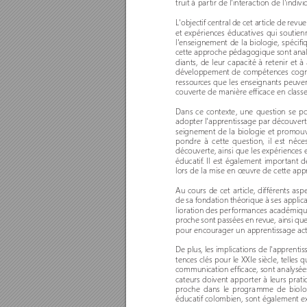
truit à par
tir de l'interaction de l'ind
L'objectif central de cet ar
ticle de revu
et expériences éducatives qui soutienn
l'enseignement de la biologie, spéci
cette approche pédagogique sont anal
diants, de leur capacité à retenir et 
développement de compétences cogniti
ressour
ces que les enseignants peuven
couver
te de manière efficace en class
Dans ce contexte, une question se p
adopter l'apprentissage par découver
seignement de la biologie et promouv
pondre à cette question, il est néces
découver
te, ainsi que les expériences
éducatif
. Il est également impor
tant d
lors de la mise en œuvre de cette app
Au cours de cet ar
ticle, différents asp
de sa fondation théorique à ses applic
lioration des per
formances académiques
proche sont passées en r
evue, ainsi que
pour encourager un apprentissage actif 
De plus, les implications de l'apprent
tences clés pour le XXIe siècle, telles 
communication efficace, sont analysées
cateurs doivent appor
ter à leur
s prat
proche dans le pr
ogramme de biolog
éducatif colombien, sont également ex