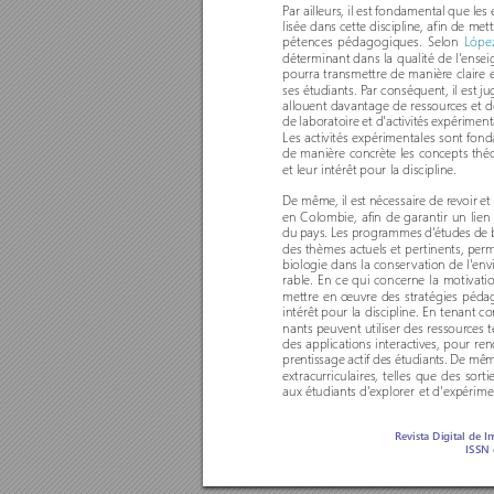
P
ar ailleurs, il est fondamental que le
lisée dans cette discipline, afin de met
pétences pédagogiques. Selon 
Lópe
déterminant dans la qualité de l'ense
pourra transmettre de manièr
e claire 
ses étudiants. P
ar conséquent, il est j
allouent davantage de ressour
ces et 
de laboratoire et d'activités expérimenta
Les activités expérimentales sont fo
de manière concr
ète les concepts théo
et leur intérêt pour la discipline. 
De même, il est nécessaire de r
evoir et
en Colombie, afin de garantir un lien
du pays. Les programmes d'études de b
des thèmes actuels et per
tinents, per
biologie dans la conser
vation de l'env
rable. En ce qui concerne la motivatio
mettre en œuvr
e des stratégies pédag
intérêt pour la discipline. En tenant 
nants peuvent utiliser des ressour
ces t
des applications interactives, pour ren
prentissage actif des étudiants. De même
extracurriculaires, telles que des sor
ti
aux étudiants d'explorer et d'expérim
R
evista Digital de I
ISSN 